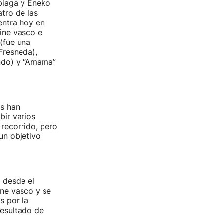
abiaga y Eneko
tro de las
entra hoy en
cine vasco e
 (fue una
Fresneda),
ondo) y “Amama”
es han
bir varios
 recorrido, pero
un objetivo
 desde el
ine vasco y se
s por la
resultado de