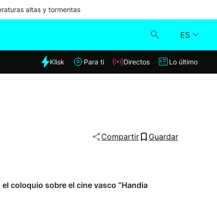
aturas altas y tormentas
ES
dia
Klisk
Para ti
Directos
Lo último
Klisk
Directos
Para ti
Compartir
Guardar
Lo último
 el coloquio sobre el cine vasco “Handia