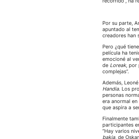
recorrido”, ha 
Por su parte, A
apuntado al tem
creadores han s
Pero ¿qué tiene
película ha ten
emocioné al ver
de
Loreak
, por
complejas”.
Además, Leoné 
Handia
. Los pr
personas norma
era anormal en 
que aspira a se
Finalmente tamb
participantes e
“Hay varios niv
bakia
, de Oskar