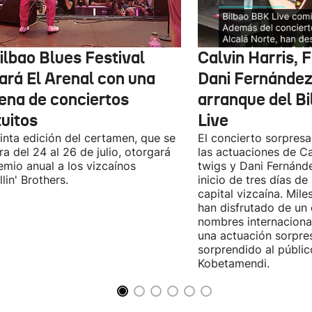
ilbao Blues Festival
Calvin Harris, 
nará El Arenal con una
Dani Fernández 
ena de conciertos
arranque del B
tuitos
Live
inta edición del certamen, que se
El concierto sorpresa
ra del 24 al 26 de julio, otorgará
las actuaciones de Ca
emio anual a los vizcaínos
twigs y Dani Fernánd
lin' Brothers.
inicio de tres días de
capital vizcaína. Mile
han disfrutado de un
nombres internacional
una actuación sorpre
sorprendido al públic
Kobetamendi.