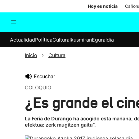
Hoy es noticia
Cañona
Actualidad
Política
Cul
Actualidad
Política
Cultura
Ikusmiran
Eguraldia
Sociedad
Elecciones
Economía
Inicio
Cultura
Internacional
Escuchar
COLOQUIO
¿Es grande el ci
La Feria de Durango ha acogido esta mañana, den
efektua: zerk mugitzen gaitu”.