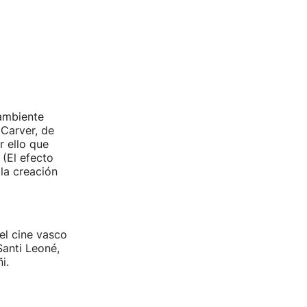
 ambiente
Carver, de
r ello que
 (El efecto
la creación
el cine vasco
Santi Leoné,
i.