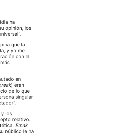
ldia ha
u opinión, los
niversal”.
pina que la
la, y yo me
ración con el
n más
mutado en
oreak
) eran
cio de lo que
ersona singular
tador”.
 y los
epto relativo.
tética.
Emak
su público le ha