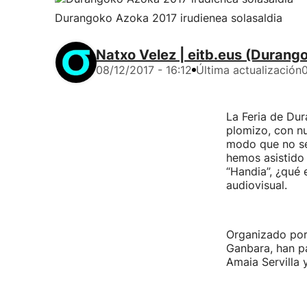
Durangoko Azoka 2017 irudienea solasaldia
Natxo Velez | eitb.eus (Durang
08/12/2017 - 16:12
Última actualización
0
La Feria de Dur
plomizo, con n
modo que no se 
hemos asistido 
“Handia”, ¿qué 
audiovisual.
Organizado por 
Ganbara, han pa
Amaia Servilla 