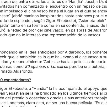
mirada de, entre otros, los actores de “Handia” Joseba Us
invitados han comenzado el encuentro con un repaso de cua
an impulsado el cine vasco hasta el lugar en el que se encu
beste” (abrió caminos inexplorados hasta entonces por el 
iodo de esplendor, según Zigor Etxebeste), “Asier eta biok”
gada” tanto en su forma como en su contenido, a juicio de 
uró la “edad de oro” del cine vasco, en palabras de Aldar
ado que no le interesó esa representación de lo vasco).
hondando en la idea anticipada por Aldarondo, los ponent
cir que la ambición es lo que ha llevado al cine vasco a su
idad y reconocimiento: “Antes se hacían películas de corto
modernas como
80 egunean
o
Loreak
se percibe una autoría, 
dirmado Aldarondo.
00 espectadores?
Zigor Etxebeste, a “Handia” la ha acompañado el apoyo que
an Sebastián se la ha brindado en los últimos tiempos al c
én del prestigio cosechado gracias a sus anteriores trabajo
arti, además, claro está, de ser una buena película. “Es el 