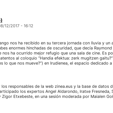
o)
8/12/2017 - 16:12
ango nos ha recibido en su tercera jornada con lluvia y un
ubes enormes hinchadas de oscuridad, que decía Raymond 
nos ha ocurrido mejor refugio que una sala de cine. Es po
atentos al coloquio “Handia efektua: zerk mugitzen gaitu?”
es lo que nos mueve?”) en Irudienea, el espacio dedicado a 
los responsables de la web zinea.eus y la base de datos d
rticipado los expertos Angel Aldarondo, Iratxe Fresneda, 
y Zigor Etxebeste, en una sesión moderada por Maialen Goñ