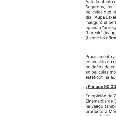
Ante la atenta 
Sagardoy, los 
películas que h
día: “Aupa Etxe
inauguró el per
apuesta “arries
“Loreak” (inaug
(Leoné ha afirm
Precisamente a
convenido en de
peldaños de cal
en películas 
estético”, ha a
¿Por qué 90 0
En opinión de 
Zinemaldia de S
ha valido tambi
productora Mori