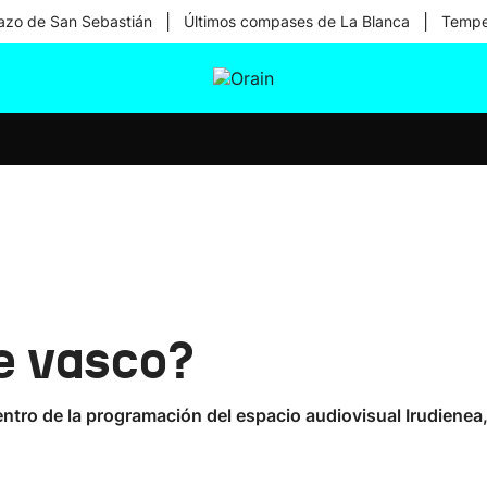
|
|
zo de San Sebastián
Últimos compases de La Blanca
Temper
tura
Ikusmiran
Egural
Salud
Tecnología
ne vasco?
tro de la programación del espacio audiovisual Irudienea,