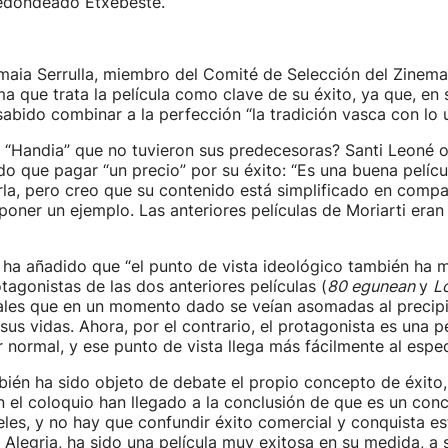
redondeado Etxebeste.
maia Serrulla, miembro del Comité de Selección del Zinema
a que trata la película como clave de su éxito, ya que, en s
abido combinar a la perfección “la tradición vasca con lo u
 “Handia” que no tuvieron sus predecesoras? Santi Leoné o
ido que pagar “un precio” por su éxito: “Es una buena pelícu
la, pero creo que su contenido está simplificado en compa
 poner un ejemplo. Las anteriores películas de Moriarti era
ha añadido que “el punto de vista ideológico también ha 
otagonistas de las dos anteriores películas (
80 egunean
y
L
les que en un momento dado se veían asomadas al precipi
sus vidas. Ahora, por el contrario, el protagonista es una p
r normal, y ese punto de vista llega más fácilmente al espec
ién ha sido objeto de debate el propio concepto de éxito,
n el coloquio han llegado a la conclusión de que es un conc
eles, y no hay que confundir éxito comercial y conquista es
 Alegria, ha sido una película muy exitosa en su medida, a 