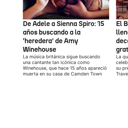
De Adele a Sienna Spiro: 15
El B
años buscando a la
lle
‘heredera’ de Amy
dec
Winehouse
gra
La música británica sigue buscando
La qu
una cantante tan icónica como
celeb
Winehouse, que hace 15 años apareció
su pr
muerta en su casa de Camden Town
Travel