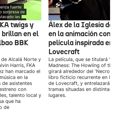
FKA twigs y
Álex de la Iglesia debutará
brillan en el
en la animación con una
ilbao BBK
película inspirada en
Lovecraft
 de Alcalá Norte y
La película, que se titulará 'Ages of
lvin Harris, FKA
Madness: The Howling of the Jinn',
ez han marcado el
girará alrededor del 'Necronomicón', 
 música en la
libro ficticio recurrente en los relatos
s de asistentes
de Lovecraft, y entrelazará varias
 estreno con
tramas situadas en distintas épocas y
es, talento local y
lugares.
sa que ha
o de