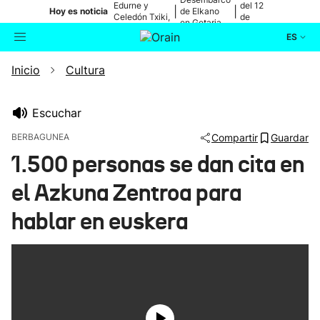
Edurne y
del 12
|
|
Hoy es noticia
de Elkano
Celedón Txiki,
de
en Getaria
en directo
agosto
ES
Inicio
Cultura
Actualidad
Buscador
Política
Escuchar
BERBAGUNEA
Compartir
Guardar
Cultura
1.500 personas se dan cita en
el Azkuna Zentroa para
Ikusmiran
hablar en euskera
Eguraldia