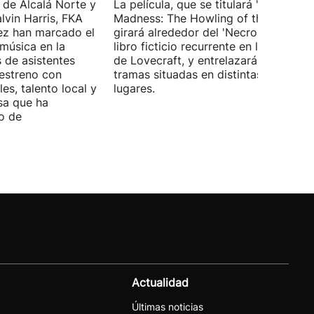
 de Alcalá Norte y
La película, que se titulará 'Ages of
lvin Harris, FKA
Madness: The Howling of the Jinn',
ez han marcado el
girará alrededor del 'Necronomicón', 
 música en la
libro ficticio recurrente en los relatos
s de asistentes
de Lovecraft, y entrelazará varias
 estreno con
tramas situadas en distintas épocas y
es, talento local y
lugares.
sa que ha
o de
Actualidad
Últimas noticias