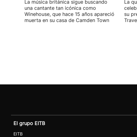
La música británica sigue buscando
La qu
una cantante tan icónica como
celeb
Winehouse, que hace 15 años apareció
su pr
muerta en su casa de Camden Town
Travel
El grupo EITB
EITB