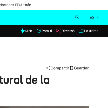
iaciones EEUU-Irán
ES
dia
Klisk
Para ti
Directos
Lo último
Klisk
Directos
Para ti
Compartir
Guardar
ural de la
Lo último