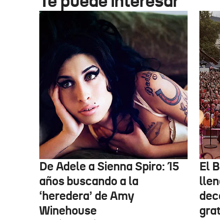
Te puede interesar
De Adele a Sienna Spiro: 15
El B
años buscando a la
lle
‘heredera’ de Amy
dec
Winehouse
gra