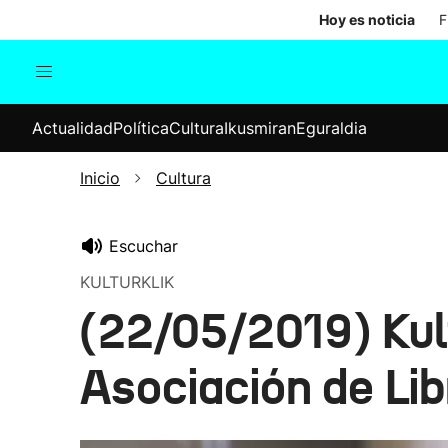
Hoy es noticia
F
Actualidad
Política
Cul
Actualidad
Política
Cultura
Ikusmiran
Eguraldia
Sociedad
Elecciones
Economía
Inicio
Cultura
Internacional
Escuchar
KULTURKLIK
(22/05/2019) Kult
Asociación de Lib