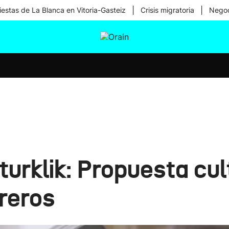
|
|
iestas de La Blanca en Vitoria-Gasteiz
Crisis migratoria
Negoc
tura
Ikusmiran
Egural
Salud
Tecnología
urklik: Propuesta cult
reros