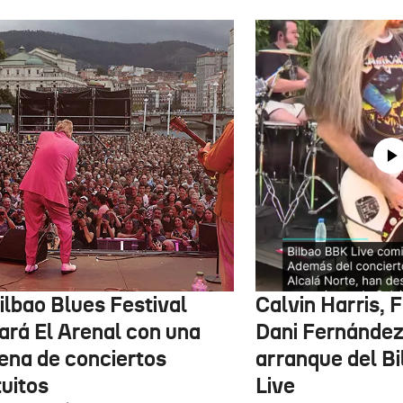
ilbao Blues Festival
Calvin Harris, 
nará El Arenal con una
Dani Fernández 
ena de conciertos
arranque del B
tuitos
Live