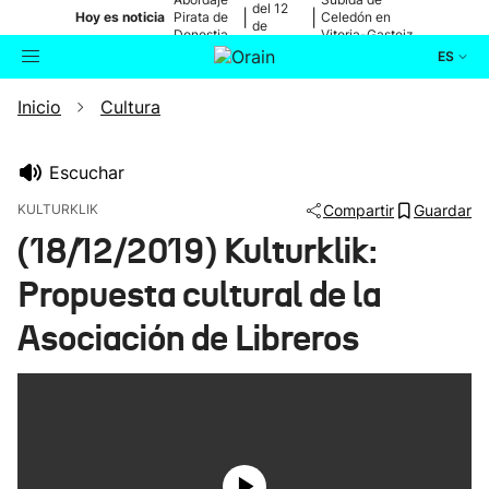
del 12
|
|
Hoy es noticia
Pirata de
Celedón en
de
Donostia
Vitoria-Gasteiz
agosto
ES
Inicio
Cultura
Actualidad
Buscador
Política
Escuchar
KULTURKLIK
Compartir
Guardar
Cultura
(18/12/2019) Kulturklik:
Propuesta cultural de la
Ikusmiran
Asociación de Libreros
Eguraldia