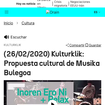
Crisis
Negociaciones
|
|
Hoy es noticia
en
migratoria
EEUU-Irán
Vitoria-
Gasteiz
ES
Inicio
Cultura
Actualidad
Buscador
Política
Escuchar
KULTURKLIK
Compartir
Guardar
Cultura
(26/02/2020) Kulturklik:
Propuesta cultural de Musika
Ikusmiran
Bulegoa
Eguraldia