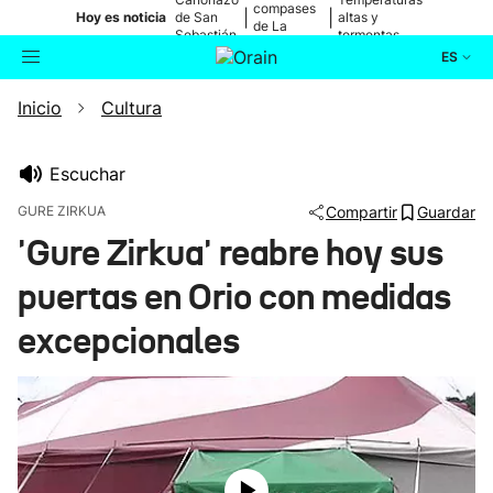
compases
|
|
Hoy es noticia
de San
altas y
de La
Sebastián
tormentas
Blanca
ES
Inicio
Cultura
Actualidad
Buscador
Política
Escuchar
GURE ZIRKUA
Compartir
Guardar
Cultura
'Gure Zirkua' reabre hoy sus
puertas en Orio con medidas
Ikusmiran
excepcionales
Eguraldia