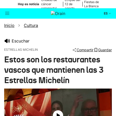
Fiestas de
|
|
Hoy es noticia
cáncer
12 de
La Blanca
colorrectal
agosto
ES
Inicio
Cultura
Actualidad
Buscador
Política
Escuchar
ESTRELLAS MICHELIN
Compartir
Guardar
Cultura
Estos son los restaurantes
vascos que mantienen las 3
Ikusmiran
Estrellas Michelín
Eguraldia