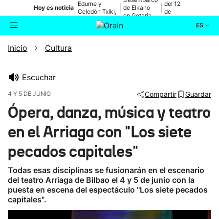
Edurne y
del 12
|
|
Hoy es noticia
de Elkano
Celedón Txiki,
de
en Getaria
en directo
agosto
ES
Inicio
Cultura
Actualidad
Buscador
Política
Escuchar
4 Y 5 DE JUNIO
Compartir
Guardar
Cultura
Ópera, danza, música y teatro
en el Arriaga con "Los siete
Ikusmiran
pecados capitales"
Eguraldia
Todas esas disciplinas se fusionarán en el escenario
del teatro Arriaga de Bilbao el 4 y 5 de junio con la
puesta en escena del espectáculo "Los siete pecados
capitales".