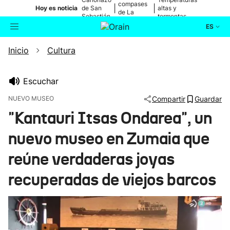
compases
|
|
Hoy es noticia
de San
altas y
de La
Sebastián
tormentas
Blanca
ES
Inicio
Cultura
Actualidad
Buscador
Política
Escuchar
NUEVO MUSEO
Compartir
Guardar
Cultura
"Kantauri Itsas Ondarea", un
nuevo museo en Zumaia que
Ikusmiran
reúne verdaderas joyas
Eguraldia
recuperadas de viejos barcos