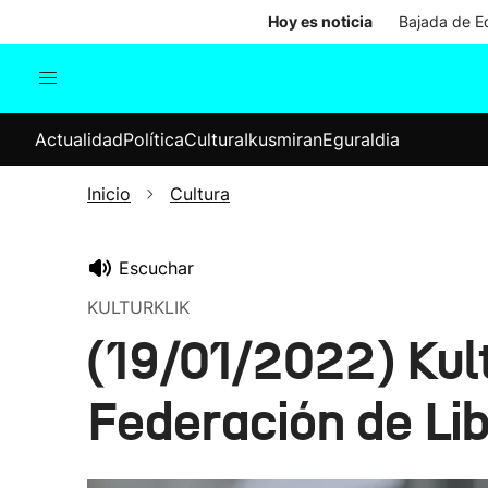
Hoy es noticia
Bajada de Ed
Actualidad
Política
Cul
Actualidad
Política
Cultura
Ikusmiran
Eguraldia
Sociedad
Elecciones
Economía
Inicio
Cultura
Internacional
Escuchar
KULTURKLIK
(19/01/2022) Kult
Federación de Lib