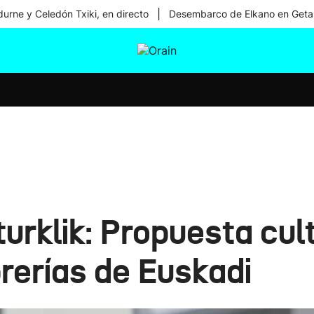
|
urne y Celedón Txiki, en directo
Desembarco de Elkano en Geta
tura
Ikusmiran
Egural
Salud
Tecnología
urklik: Propuesta cult
rerías de Euskadi