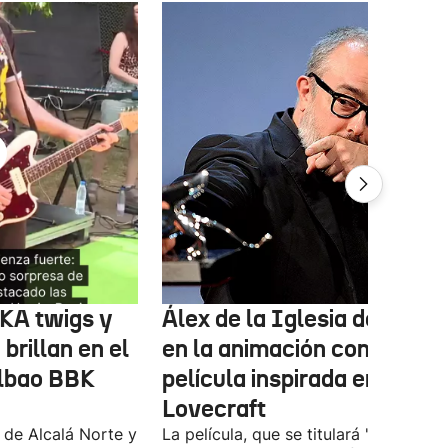
FKA twigs y
Álex de la Iglesia debutará
brillan en el
en la animación con una
ilbao BBK
película inspirada en
Lovecraft
 de Alcalá Norte y
La película, que se titulará 'Ages of