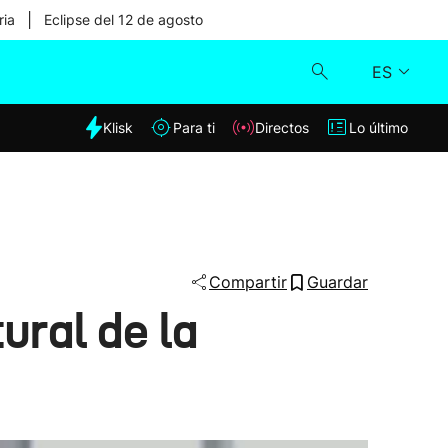
|
ria
Eclipse del 12 de agosto
ES
dia
Klisk
Para ti
Directos
Lo último
Klisk
Directos
Para ti
Compartir
Guardar
ural de la
Lo último