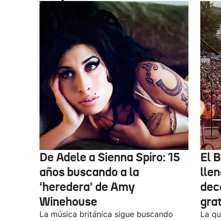
De Adele a Sienna Spiro: 15
El B
años buscando a la
lle
‘heredera’ de Amy
dec
Winehouse
gra
La música británica sigue buscando
La qu