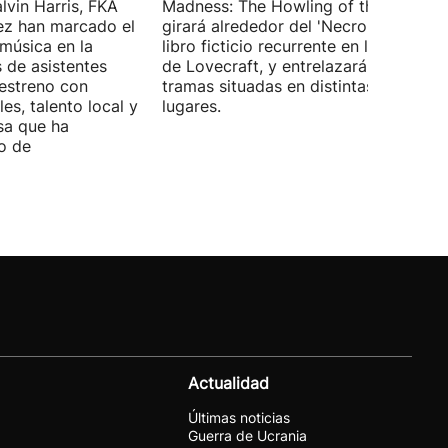
lvin Harris, FKA
Madness: The Howling of the Jinn',
ez han marcado el
girará alrededor del 'Necronomicón', 
 música en la
libro ficticio recurrente en los relatos
s de asistentes
de Lovecraft, y entrelazará varias
 estreno con
tramas situadas en distintas épocas y
es, talento local y
lugares.
sa que ha
o de
Actualidad
Últimas noticias
Guerra de Ucrania