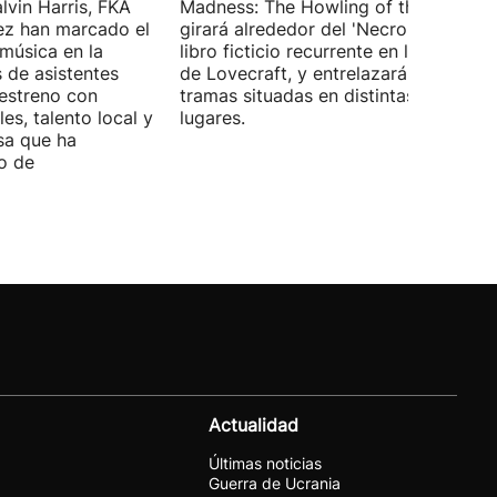
lvin Harris, FKA
Madness: The Howling of the Jinn',
ez han marcado el
girará alrededor del 'Necronomicón', 
 música en la
libro ficticio recurrente en los relatos
s de asistentes
de Lovecraft, y entrelazará varias
 estreno con
tramas situadas en distintas épocas y
es, talento local y
lugares.
sa que ha
o de
Actualidad
Últimas noticias
Guerra de Ucrania