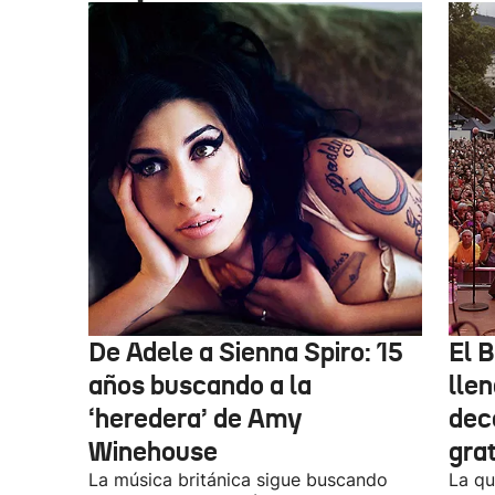
De Adele a Sienna Spiro: 15
El B
años buscando a la
lle
‘heredera’ de Amy
dec
Winehouse
gra
La música británica sigue buscando
La qu