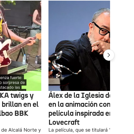
FKA twigs y
Álex de la Iglesia debutará
brillan en el
en la animación con una
ilbao BBK
película inspirada en
Lovecraft
 de Alcalá Norte y
La película, que se titulará 'Ages of