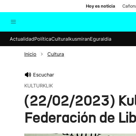
Hoy es noticia
Cañona
Actualidad
Política
Cul
Actualidad
Política
Cultura
Ikusmiran
Eguraldia
Sociedad
Elecciones
Economía
Inicio
Cultura
Internacional
Escuchar
KULTURKLIK
(22/02/2023) Kult
Federación de Lib