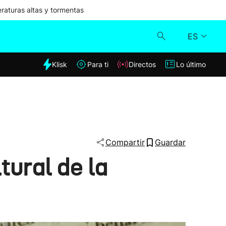
aturas altas y tormentas
ES
dia
Klisk
Para ti
Directos
Lo último
Klisk
Directos
Para ti
Compartir
Guardar
tural de la
Lo último