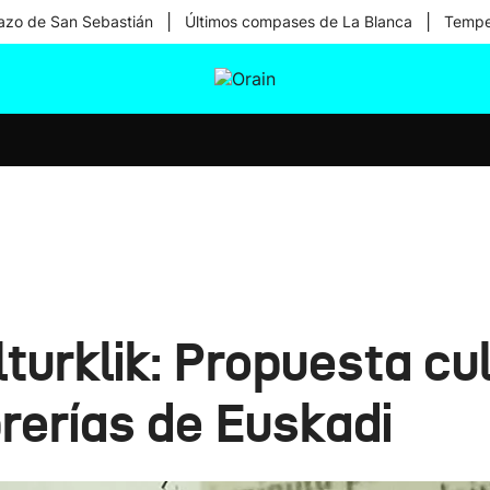
|
|
zo de San Sebastián
Últimos compases de La Blanca
Temper
tura
Ikusmiran
Egural
Salud
Tecnología
urklik: Propuesta cul
rerías de Euskadi