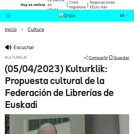
Crisis
Negociaciones
|
|
Hoy es noticia
en
migratoria
EEUU-Irán
Vitoria-
Gasteiz
ES
Inicio
Cultura
Actualidad
Buscador
Política
Escuchar
KULTURKLIK
Compartir
Guardar
Cultura
(05/04/2023) Kulturklik:
Propuesta cultural de la
Ikusmiran
Federación de Librerías de
Eguraldia
Euskadi