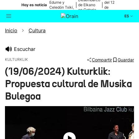
Edurne y
del 12
|
|
Hoy es noticia
de Elkano
Celedón Txiki,
de
en Getaria
en directo
agosto
ES
Inicio
Cultura
Actualidad
Buscador
Política
Escuchar
KULTURKLIK
Compartir
Guardar
Cultura
(19/06/2024) Kulturklik:
Propuesta cultural de Musika
Ikusmiran
Bulegoa
Eguraldia