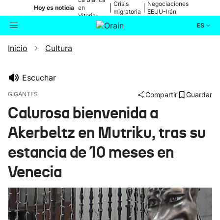
Crisis
Negociaciones
|
|
Hoy es noticia
en
migratoria
EEUU-Irán
Vitoria-
Gasteiz
ES
Inicio
Cultura
Actualidad
Buscador
Política
Escuchar
GIGANTES
Compartir
Guardar
Cultura
Calurosa bienvenida a
Akerbeltz en Mutriku, tras su
Ikusmiran
estancia de 10 meses en
Eguraldia
Venecia