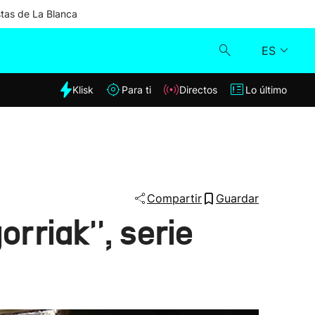
stas de La Blanca
ES
dia
Klisk
Para ti
Directos
Lo último
Klisk
Directos
Para ti
Compartir
Guardar
rriak'', serie
Lo último