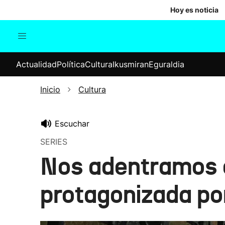
Hoy es noticia
Actualidad
Política
Cul
Actualidad
Política
Cultura
Ikusmiran
Eguraldia
Sociedad
Elecciones
Economía
Inicio
Cultura
Internacional
Escuchar
SERIES
Nos adentramos en 
protagonizada por