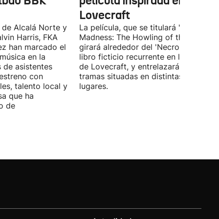
ilbao BBK
película inspirada en
Lovecraft
 de Alcalá Norte y
La película, que se titulará 'Ages of
lvin Harris, FKA
Madness: The Howling of the Jinn',
ez han marcado el
girará alrededor del 'Necronomicón', 
 música en la
libro ficticio recurrente en los relatos
s de asistentes
de Lovecraft, y entrelazará varias
 estreno con
tramas situadas en distintas épocas y
es, talento local y
lugares.
sa que ha
o de