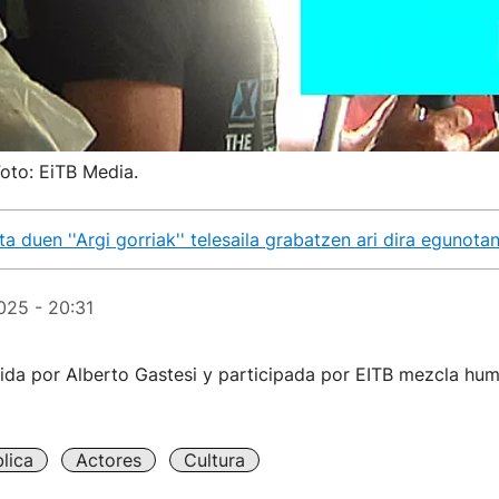
Foto: EiTB Media.
ta duen ''Argi gorriak'' telesaila grabatzen ari dira egunota
025 - 20:31
igida por Alberto Gastesi y participada por EITB mezcla h
lica
Actores
Cultura