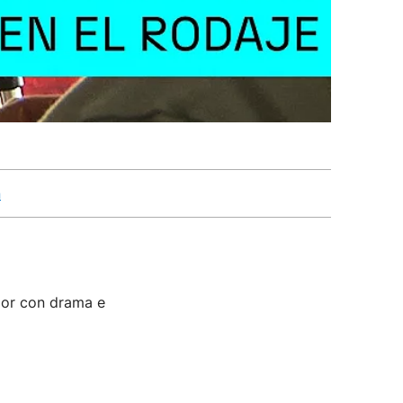
n
umor con drama e