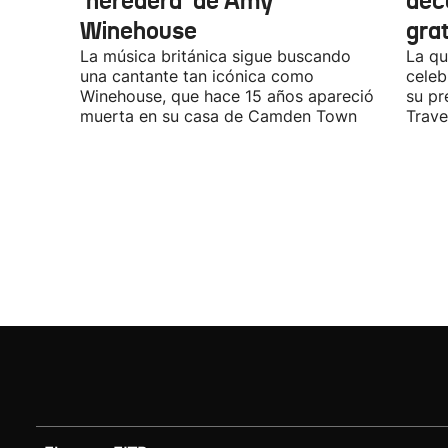
‘heredera’ de Amy
dec
Winehouse
gra
La música británica sigue buscando
La qu
una cantante tan icónica como
celeb
Winehouse, que hace 15 años apareció
su pr
muerta en su casa de Camden Town
Travel