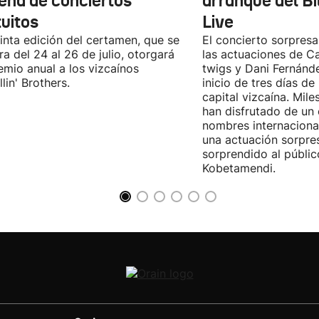
ena de conciertos
arranque del B
tuitos
Live
inta edición del certamen, que se
El concierto sorpresa
ra del 24 al 26 de julio, otorgará
las actuaciones de Ca
emio anual a los vizcaínos
twigs y Dani Fernánd
lin' Brothers.
inicio de tres días de
capital vizcaína. Mile
han disfrutado de un
nombres internacional
una actuación sorpre
sorprendido al públic
Kobetamendi.