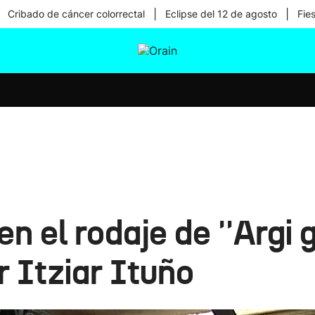
|
|
Cribado de cáncer colorrectal
Eclipse del 12 de agosto
Fie
tura
Ikusmiran
Egural
Salud
Tecnología
el rodaje de ''Argi go
 Itziar Ituño