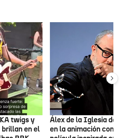
FKA twigs y
Álex de la Iglesia debutará
brillan en el
en la animación con una