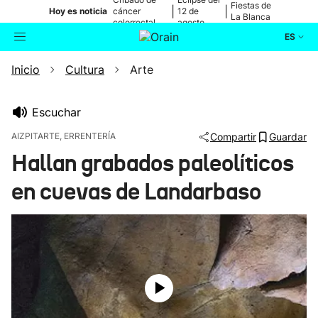
Fiestas de
|
|
Hoy es noticia
cáncer
12 de
La Blanca
colorrectal
agosto
ES
Inicio
Cultura
Arte
Actualidad
Buscador
Política
Escuchar
AIZPITARTE, ERRENTERÍA
Compartir
Guardar
Cultura
Hallan grabados paleolíticos
en cuevas de Landarbaso
Ikusmiran
Eguraldia