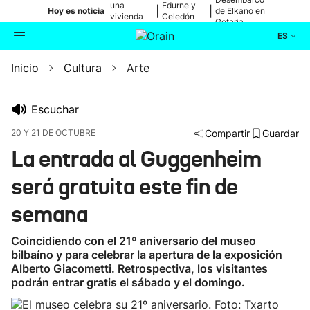
una
Edurne y
|
|
Hoy es noticia
de Elkano en
vivienda
Celedón
Getaria
de Bilbao
Txiki
ES
Inicio
Cultura
Arte
Actualidad
Buscador
Política
Escuchar
20 Y 21 DE OCTUBRE
Compartir
Guardar
Cultura
La entrada al Guggenheim
será gratuita este fin de
Ikusmiran
semana
Eguraldia
Coincidiendo con el 21º aniversario del museo
bilbaíno y para celebrar la apertura de la exposición
Alberto Giacometti. Retrospectiva, los visitantes
podrán entrar gratis el sábado y el domingo.