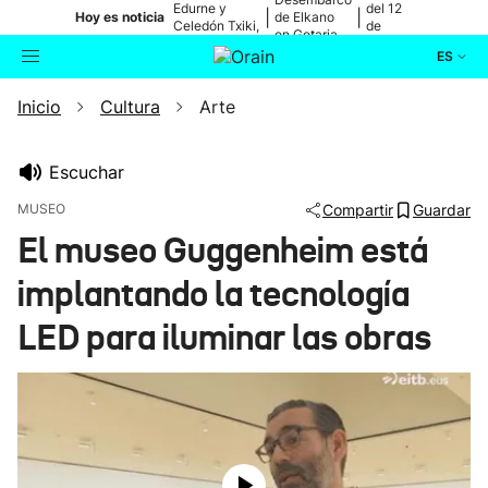
Edurne y
del 12
|
|
Hoy es noticia
de Elkano
Celedón Txiki,
de
en Getaria
en directo
agosto
ES
Inicio
Cultura
Arte
Actualidad
Buscador
Política
Escuchar
MUSEO
Compartir
Guardar
Cultura
El museo Guggenheim está
implantando la tecnología
Ikusmiran
LED para iluminar las obras
Eguraldia