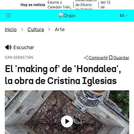
Edurne y
del 12
|
|
Hoy es noticia
de Elkano
Celedón Txiki,
de
en Getaria
en directo
agosto
ES
Inicio
Cultura
Arte
Actualidad
Buscador
Política
Escuchar
SAN SEBASTIÁN
Compartir
Guardar
Cultura
El 'making of' de 'Hondalea',
la obra de Cristina Iglesias
Ikusmiran
Eguraldia