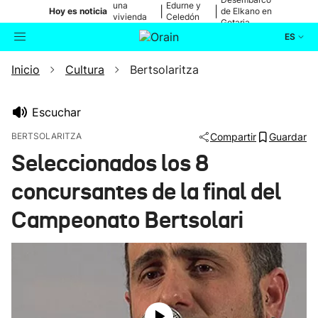
una
Edurne y
|
|
Hoy es noticia
de Elkano en
vivienda
Celedón
Getaria
de Bilbao
Txiki
ES
Inicio
Cultura
Bertsolaritza
Actualidad
Buscador
Política
Escuchar
BERTSOLARITZA
Compartir
Guardar
Cultura
Seleccionados los 8
concursantes de la final del
Ikusmiran
Campeonato Bertsolari
Eguraldia