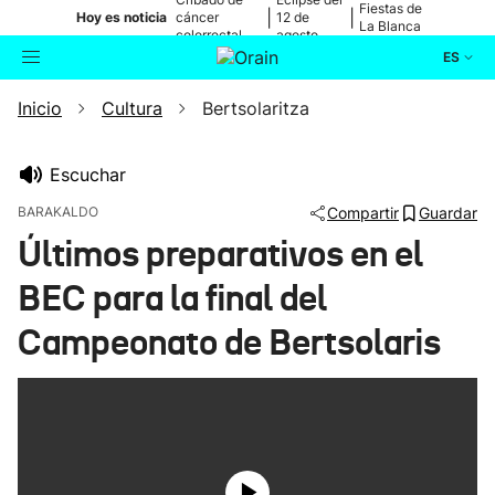
Fiestas de
|
|
Hoy es noticia
cáncer
12 de
La Blanca
colorrectal
agosto
ES
Inicio
Cultura
Bertsolaritza
Actualidad
Buscador
Política
Escuchar
BARAKALDO
Compartir
Guardar
Cultura
Últimos preparativos en el
BEC para la final del
Ikusmiran
Campeonato de Bertsolaris
Eguraldia