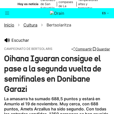
compases
|
|
Hoy es noticia
de San
altas y
de La
Sebastián
tormentas
Blanca
ES
Inicio
Cultura
Bertsolaritza
Actualidad
Buscador
Política
Escuchar
CAMPEONATO DE BERTSOLARIS
Compartir
Guardar
Cultura
Oihana Iguaran consigue el
pase a la segunda vuelta de
Ikusmiran
semifinales en Donibane
Eguraldia
Garazi
La amasarra ha sumado 688,5 puntos y estará en
Amurrio el 19 de noviembre. Muy cerca, con 688
puntos, Amets Arzallus ha sido segundo. Con todas