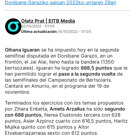
Donibane Garaziko saioan 2022ko urriaren 29an
Olatz Prat | EITB Media
30/10/2022 - 01:05
Última actualización
30/10/2022 - 01:05
Oihana Iguaran
se ha impuesto hoy en la segunda
semifinal disputada en Donibane Garazo, en un
frontón, el Jai Alai, lleno hasta la bandera (1350
bertsozales). Iguaran ha logrado
688,5 puntos
que le
han permitido lograr el
pase a la segunda vuelta
de
las semifinales del Campeonato de Bertsolaris.
Cantará en Amurrio, en el programa del 19 de
noviembre.
Terminados los ejercicios con los temas propuestos
por Zihara Enbeita,
Amets Arzallus
ha sido
segundo
con 688 puntos
, Nerea Elustondo tercera con 628
puntos, Asier Azpiroz cuarto con 616,5 puntos, Haritz
Mujika quinto con 615 puntos y Aitor
Etxebarriazarraga sexto con 612 puntos.