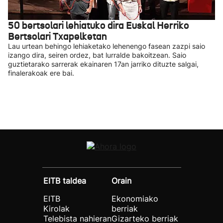
50 bertsolari lehiatuko dira Euskal Herriko
Bertsolari Txapelketan
Lau urtean behingo lehiaketako lehenengo fasean zazpi saio
izango dira, seiren ordez, bat lurralde bakoitzean. Saio
guztietarako sarrerak ekainaren 17an jarriko dituzte salgai,
finalerakoak ere bai.
EITB taldea
Orain
EITB
Ekonomiako
Kirolak
berriak
Telebista nahieran
Gizarteko berriak