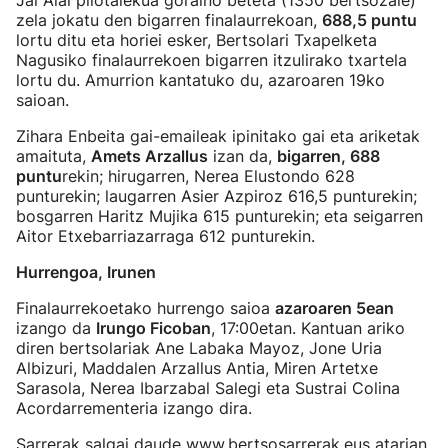
Jai Alai pilotalekua goraino beteta (1350 bertsozale)
zela jokatu den bigarren finalaurrekoan,
688,5 puntu
lortu ditu eta horiei esker, Bertsolari Txapelketa
Nagusiko finalaurrekoen bigarren itzulirako txartela
lortu du. Amurrion kantatuko du, azaroaren 19ko
saioan.
Zihara Enbeita gai-emaileak ipinitako gai eta ariketak
amaituta,
Amets Arzallus
izan da,
bigarren, 688
puntu
rekin; hirugarren, Nerea Elustondo 628
punturekin; laugarren Asier Azpiroz 616,5 punturekin;
bosgarren Haritz Mujika 615 punturekin; eta seigarren
Aitor Etxebarriazarraga 612 punturekin.
Hurrengoa, Irunen
Finalaurrekoetako hurrengo saioa
azaroaren 5ean
izango da
Irungo Ficoban
, 17:00etan. Kantuan ariko
diren bertsolariak Ane Labaka Mayoz, Jone Uria
Albizuri, Maddalen Arzallus Antia, Miren Artetxe
Sarasola, Nerea Ibarzabal Salegi eta Sustrai Colina
Acordarrementeria izango dira.
Sarrerak salgai daude www.bertsosarrerak.eus atarian.