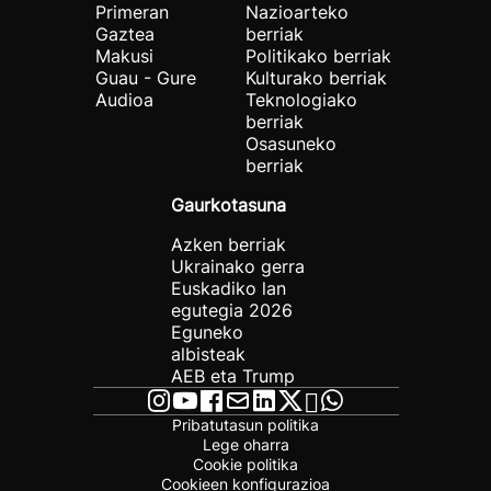
Primeran
Nazioarteko
Gaztea
berriak
Makusi
Politikako berriak
Guau - Gure
Kulturako berriak
Audioa
Teknologiako
berriak
Osasuneko
berriak
Gaurkotasuna
Azken berriak
Ukrainako gerra
Euskadiko lan
egutegia 2026
Eguneko
albisteak
AEB eta Trump
Pribatutasun politika
Lege oharra
Cookie politika
Cookieen konfigurazioa