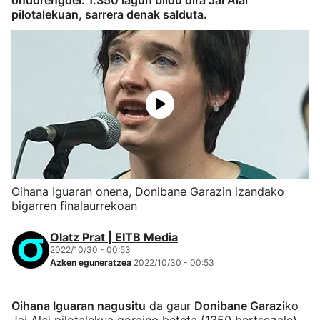
ondorengoei. 1.350 lagun bildu dira Jai Alai
pilotalekuan, sarrera denak salduta.
Oihana Iguaran onena, Donibane Garazin izandako
bigarren finalaurrekoan
Olatz Prat | EITB Media
2022/10/30 - 00:53
Azken eguneratzea
2022/10/30 - 00:53
Oihana Iguaran nagusitu
da gaur
Donibane Garazi
ko