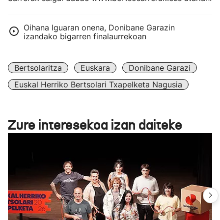
Oihana Iguaran onena, Donibane Garazin
izandako bigarren finalaurrekoan
Bertsolaritza
Euskara
Donibane Garazi
Euskal Herriko Bertsolari Txapelketa Nagusia
Zure interesekoa izan daiteke