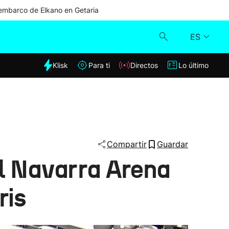
mbarco de Elkano en Getaria
ES
dia
Klisk
Para ti
Directos
Lo último
Klisk
Directos
Para ti
Compartir
Guardar
el Navarra Arena
Lo último
ris