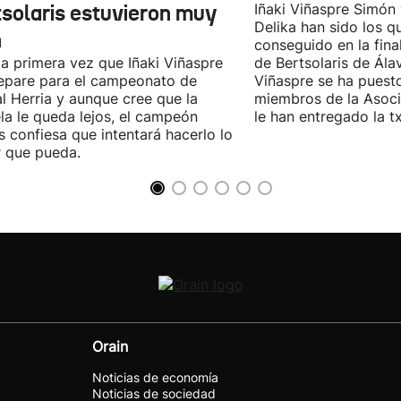
tsolaris estuvieron muy
Iñaki Viñaspre Simón
Delika han sido los 
n
conseguido en la fin
la primera vez que Iñaki Viñaspre
de Bertsolaris de Álav
epare para el campeonato de
Viñaspre se ha puesto
l Herria y aunque cree que la
miembros de la Asoc
la le queda lejos, el campeón
le han entregado la t
s confiesa que intentará hacerlo lo
 que pueda.
Orain
Noticias de economía
Noticias de sociedad