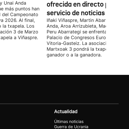
 y Unai Anda
ofrecida en directo por el
que más puntos han
servicio de noticias ORAIN
al del Campeonato
a 2026. Al final,
Iñaki Viñaspre, Martin Abarrategi, Una
 la txapela. Los
Anda, Aroa Arrizubieta, Maddi Agirre 
iación 3 de Marzo
Peru Abarrategi se enfrentarán en el
xapela a Viñaspre.
Palacio de Congresos Europa de
Vitoria-Gasteiz. La asociación
Martxoak 3 pondrá la txapela al
ganador o a la ganadora.
Actualidad
Últimas noticias
Guerra de Ucrania