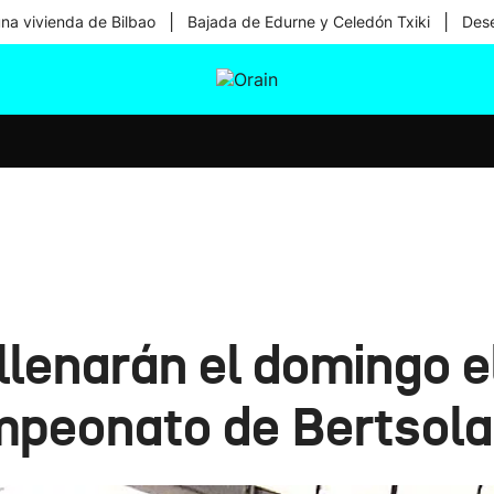
|
|
una vivienda de Bilbao
Bajada de Edurne y Celedón Txiki
Dese
tura
Ikusmiran
Egural
Salud
Tecnología
llenarán el domingo 
ampeonato de Bertsola