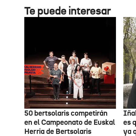
Te puede interesar
50 bertsolaris competirán
Iña
en el Campeonato de Euskal
es 
Herria de Bertsolaris
ya q