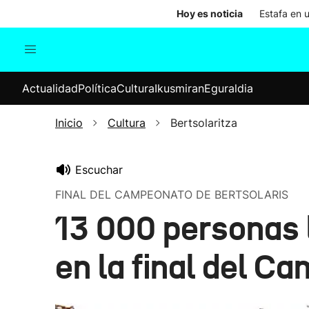
Hoy es noticia
Estafa en 
Actualidad
Política
Cul
Actualidad
Política
Cultura
Ikusmiran
Eguraldia
Sociedad
Elecciones
Economía
Inicio
Cultura
Bertsolaritza
Internacional
Escuchar
FINAL DEL CAMPEONATO DE BERTSOLARIS
13 000 personas 
en la final del C