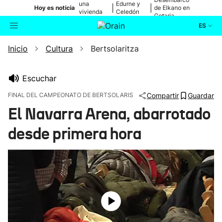
una
Edurne y
|
|
Hoy es noticia
de Elkano en
vivienda
Celedón
Getaria
de Bilbao
Txiki
ES
Inicio
Cultura
Bertsolaritza
Actualidad
Buscador
Política
Escuchar
FINAL DEL CAMPEONATO DE BERTSOLARIS
Compartir
Guardar
Cultura
El Navarra Arena, abarrotado
desde primera hora
Ikusmiran
Eguraldia