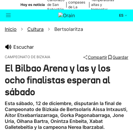
compases
|
|
Hoy es noticia
de San
altas y
de La
Sebastián
tormentas
Blanca
ES
Inicio
Cultura
Bertsolaritza
Actualidad
Buscador
Política
Escuchar
CAMPEONATO DE BIZKAIA
Compartir
Guardar
Cultura
El Bilbao Arena y las y los
ocho finalistas esperan al
Ikusmiran
sábado
Eguraldia
Esta sábado, 12 de diciembre, disputarán la final de
Campeonato de Bizkaia de Bertsolaris Aissa Intxausti,
Aitor Etxebarriazarraga, Gorka Pagonabarraga, Jone
Uria, Oihana Bartra, Onintza Enbeita, Xabat
Galletebeitia y la campeona Nerea Ibarzabal.