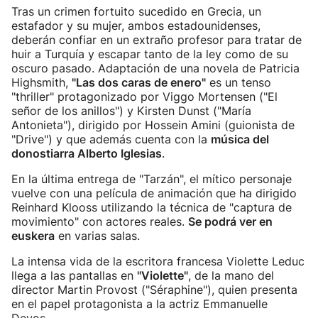
Tras un crimen fortuito sucedido en Grecia, un
estafador y su mujer, ambos estadounidenses,
deberán confiar en un extraño profesor para tratar de
huir a Turquía y escapar tanto de la ley como de su
oscuro pasado. Adaptación de una novela de Patricia
Highsmith,
"Las dos caras de enero"
es un tenso
"thriller" protagonizado por Viggo Mortensen ("El
señor de los anillos") y Kirsten Dunst ("María
Antonieta"), dirigido por Hossein Amini (guionista de
"Drive") y que además cuenta con la
música del
donostiarra Alberto Iglesias
.
En la última entrega de "Tarzán", el mítico personaje
vuelve con una película de animación que ha dirigido
Reinhard Klooss utilizando la técnica de "captura de
movimiento" con actores reales.
Se podrá ver en
euskera
en varias salas.
La intensa vida de la escritora francesa Violette Leduc
llega a las pantallas en
"Violette"
, de la mano del
director Martin Provost ("Séraphine"), quien presenta
en el papel protagonista a la actriz Emmanuelle