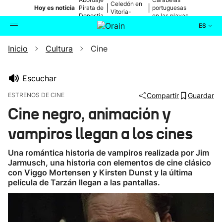
Celedón en
|
|
Hoy es noticia
Pirata de
portuguesas
Vitoria-
Donostia
en las playas
Gasteiz
ES
Inicio
Cultura
Cine
Actualidad
Buscador
Política
Escuchar
ESTRENOS DE CINE
Compartir
Guardar
Cultura
Cine negro, animación y
vampiros llegan a los cines
Ikusmiran
Una romántica historia de vampiros realizada por Jim
Eguraldia
Jarmusch, una historia con elementos de cine clásico
con Viggo Mortensen y Kirsten Dunst y la última
película de Tarzán llegan a las pantallas.