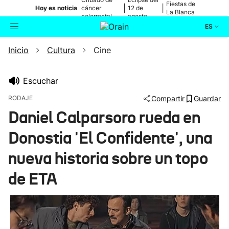
Fiestas de
|
|
Hoy es noticia
cáncer
12 de
La Blanca
colorrectal
agosto
ES
Inicio
Cultura
Cine
Actualidad
Buscador
Política
Escuchar
RODAJE
Compartir
Guardar
Cultura
Daniel Calparsoro rueda en
Donostia 'El Confidente', una
Ikusmiran
nueva historia sobre un topo
Eguraldia
de ETA