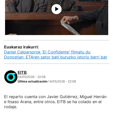
Euskaraz irakurri:
Daniel Calparsorok 'El Confidente' filmatu du
Donostian, ETAren sator bati buruzko istorio berri bat
EITB
14/05/2026 - 22:08
Última actualización
14/05/2026 - 22:08
El reparto cuenta con Javier Gutiérrez, Miguel Herrán
e Itsaso Arana, entre otros. EITB se ha colado en el
rodaje.