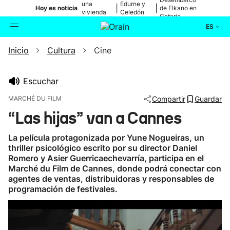
una
Edurne y
|
|
Hoy es noticia
de Elkano en
vivienda
Celedón
Getaria
de Bilbao
Txiki
ES
Inicio
Cultura
Cine
Actualidad
Buscador
Política
Escuchar
MARCHÉ DU FILM
Compartir
Guardar
Cultura
“Las hijas” van a Cannes
Ikusmiran
La película protagonizada por Yune Nogueiras, un
thriller psicológico escrito por su director Daniel
Romero y Asier Guerricaechevarría, participa en el
Eguraldia
Marché du Film de Cannes, donde podrá conectar con
agentes de ventas, distribuidoras y responsables de
programación de festivales.