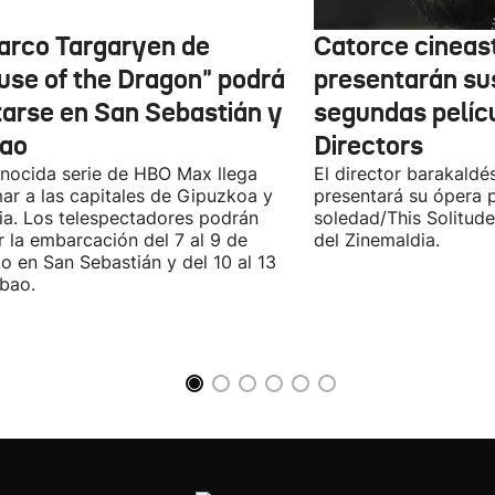
barco Targaryen de
Catorce cineas
use of the Dragon" podrá
presentarán su
itarse en San Sebastián y
segundas pelíc
bao
Directors
nocida serie de HBO Max llega
El director barakaldé
ar a las capitales de Gipuzkoa y
presentará su ópera p
ia. Los telespectadores podrán
soledad/This Solitude
ar la embarcación del 7 al 9 de
del Zinemaldia.
o en San Sebastián y del 10 al 13
lbao.