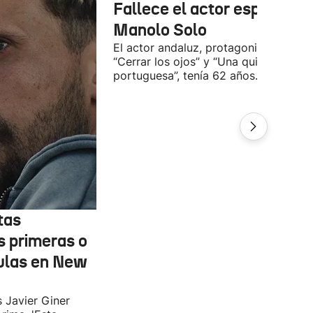
Fallece el actor español
Manolo Solo
El actor andaluz, protagonista de
“Cerrar los ojos” y “Una quinta
portuguesa”, tenía 62 años.
tas
s primeras o
ulas en New
s Javier Giner