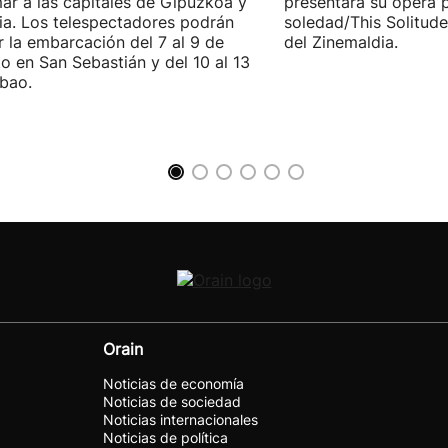
ar a las capitales de Gipuzkoa y
presentará su ópera p
ia. Los telespectadores podrán
soledad/This Solitude
ar la embarcación del 7 al 9 de
del Zinemaldia.
o en San Sebastián y del 10 al 13
lbao.
Orain
Noticias de economía
Noticias de sociedad
Noticias internacionales
Noticias de política