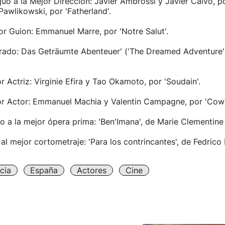
uo a la Mejor Dirección: Javier Ambrossi y Javier Calvo, po
Pawlikowski, por 'Fatherland'.
or Guion: Emmanuel Marre, por 'Notre Salut'.
urado: Das Geträumte Abenteuer' ('The Dreamed Adventure')
r Actriz: Virginie Efira y Tao Okamoto, por 'Soudain'.
or Actor: Emmanuel Machia y Valentin Campagne, por 'Cowa
o a la mejor ópera prima: 'Ben'Imana', de Marie Clementin
al mejor cortometraje: 'Para los contrincantes', de Fedrico 
cia
España
Actores
Cine