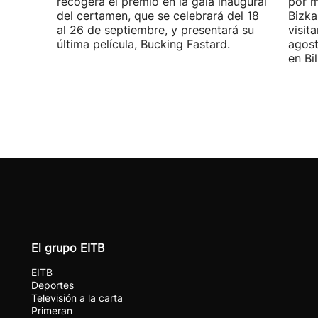
recogerá el premio en la gala inaugural
por m
del certamen, que se celebrará del 18
Bizka
al 26 de septiembre, y presentará su
visit
última película, Bucking Fastard.
agost
en Bi
El grupo EITB
EITB
Deportes
Televisión a la carta
Primeran