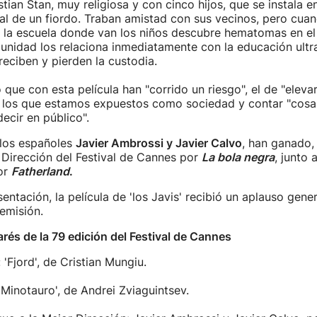
tian Stan, muy religiosa y con cinco hijos, que se instala 
nal de un fiordo. Traban amistad con sus vecinos, pero cuan
 la escuela donde van los niños descubre hematomas en el
munidad los relaciona inmediatamente con la educación ult
reciben y pierden la custodia.
que con esta película han "corrido un riesgo", el de "elevar
 a los que estamos expuestos como sociedad y contar "cosa
ecir en público".
 los españoles
Javier Ambrossi y Javier Calvo
, han ganado,
 Dirección del Festival de Cannes por
La bola negra
, junto 
or
Fatherland
.
sentación, la película de 'los Javis' recibió un aplauso gene
 emisión.
arés de la 79 edición del Festival de Cannes
'Fjord', de Cristian Mungiu.
'Minotauro', de Andrei Zviaguintsev.