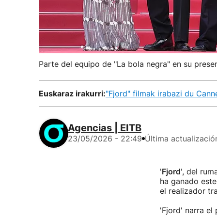
Parte del equipo de "La bola negra" en su prese
Euskaraz irakurri:
"Fjord" filmak irabazi du Cann
Agencias | EITB
23/05/2026 - 22:49
Última actualizació
'
Fjord
', del rum
ha ganado este 
el realizador tr
'Fjord' narra e