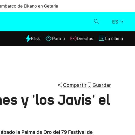
mbarco de Elkano en Getaria
ES
dia
Klisk
Para ti
Directos
Lo último
Klisk
Directos
Para ti
Compartir
Guardar
es y 'los Javis' el
Lo último
ábado la Palma de Oro del 79 Festival de