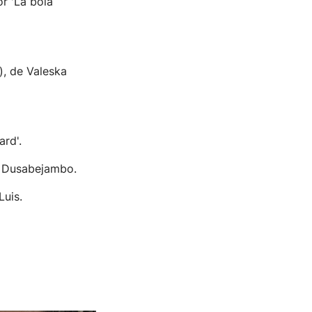
r 'La bola
, de Valeska
rd'.
e Dusabejambo.
Luis.