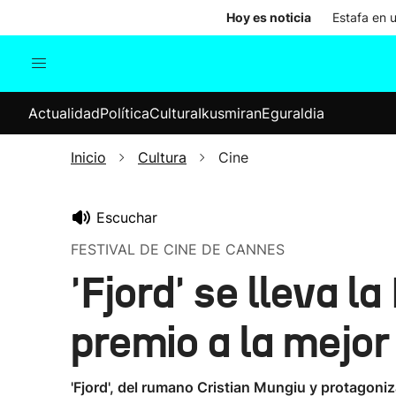
Hoy es noticia
Estafa en 
Actualidad
Política
Cul
Actualidad
Política
Cultura
Ikusmiran
Eguraldia
Sociedad
Elecciones
Economía
Inicio
Cultura
Cine
Internacional
Escuchar
FESTIVAL DE CINE DE CANNES
'Fjord' se lleva l
premio a la mejor
'Fjord', del rumano Cristian Mungiu y protagoni