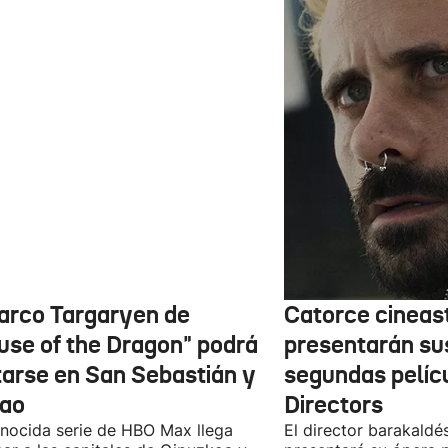
barco Targaryen de
Catorce cineas
use of the Dragon" podrá
presentarán su
itarse en San Sebastián y
segundas pelíc
bao
Directors
nocida serie de HBO Max llega
El director barakaldé