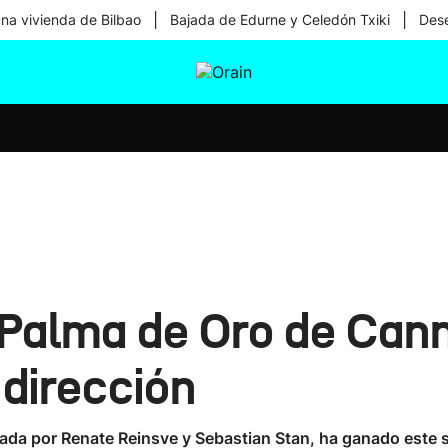
|
|
una vivienda de Bilbao
Bajada de Edurne y Celedón Txiki
Dese
tura
Ikusmiran
Egural
Salud
Tecnología
a Palma de Oro de Cann
 dirección
zada por Renate Reinsve y Sebastian Stan, ha ganado este s