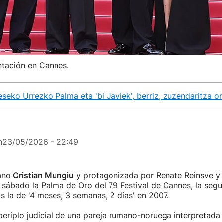
ntación en Cannes.
eseko Urrezko Palma eta 'bi Javiek', berriz, zuzendaritza o
n
23/05/2026 - 22:49
ano
Cristian Mungiu
y protagonizada por Renate Reinsve y 
sábado la Palma de Oro del 79 Festival de Cannes, la seg
as la de '4 meses, 3 semanas, 2 días' en 2007.
l periplo judicial de una pareja rumano-noruega interpretad