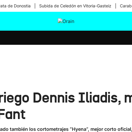
|
|
rata de Donostia
Subida de Celedón en Vitoria-Gasteiz
Carabe
tura
Ikusmiran
Egural
Salud
Tecnología
riego Dennis Iliadis, 
 Fant
iado también los cortometrajes “Hyena”, mejor corto oficial