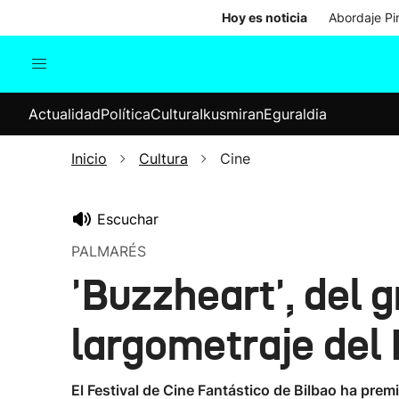
Hoy es noticia
Abordaje Pi
Actualidad
Política
Cul
Actualidad
Política
Cultura
Ikusmiran
Eguraldia
Sociedad
Elecciones
Economía
Inicio
Cultura
Cine
Internacional
Escuchar
PALMARÉS
'Buzzheart', del g
largometraje del
El Festival de Cine Fantástico de Bilbao ha prem