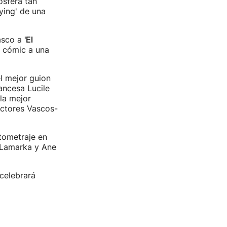
ósfera tan
ying' de una
vasco a
'El
u cómic a una
l mejor guion
rancesa Lucile
 la mejor
Actores Vascos-
tometraje en
r Lamarka y Ane
 celebrará