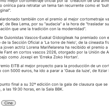
o mejor cortometraje oficial por la "creación de una atm
onírica para retratar un tema tan recurrente como el 'bull
inal".
galardonado también con el premio al mejor cortometraje 
o'
, de Bea Lema, por su "audacia" a la hora de "trasladar s
ación que une la tradición con la modernidad".
de Guionistas Vascos-Euskal Gidoigileak ha premiado con e
de la Sección Oficial a 'La torre de hielo', de la cineasta f
 la joven actriz Lorena Mariñelarena ha recibido el premio a
 de Fant en cortos vascos 2026, otorgado por la Unión de 
bajo como Joxepi en 'Erreka Zoko Hortan'.
premio EITB al mejor proyecto para la producción de un cor
 con 5000 euros, ha ido a parar a 'Gaua da luze', de Itzia
punto final a su 32ª edición con la gala de clausura que se
a las 19:30 horas, en la Sala BBK.
Cine