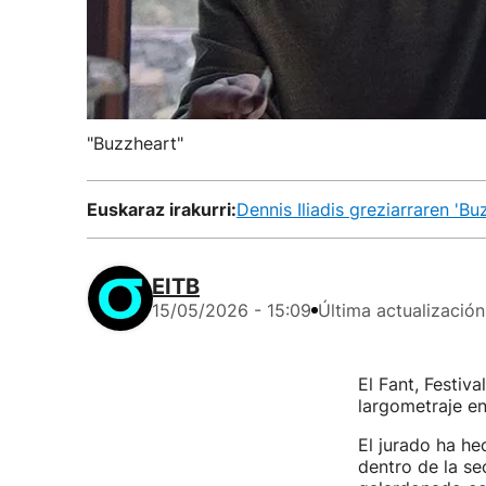
"Buzzheart"
Euskaraz irakurri:
Dennis Iliadis greziarraren 'B
EITB
15/05/2026 - 15:09
Última actualización
El Fant, Festiv
largometraje en 
El jurado ha hec
dentro de la se