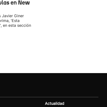
ulas en New
s Javier Giner
rima, 'Esta
', en esta sección
Actualidad