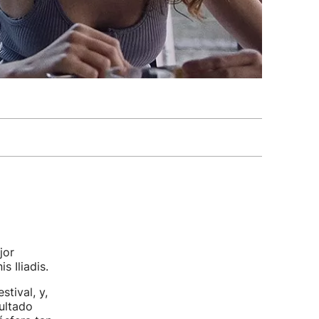
jor
s Iliadis.
stival, y,
sultado