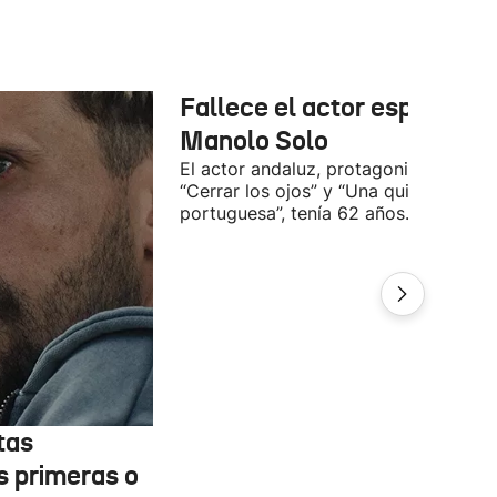
Fallece el actor español
Manolo Solo
El actor andaluz, protagonista de
“Cerrar los ojos” y “Una quinta
portuguesa”, tenía 62 años.
tas
s primeras o