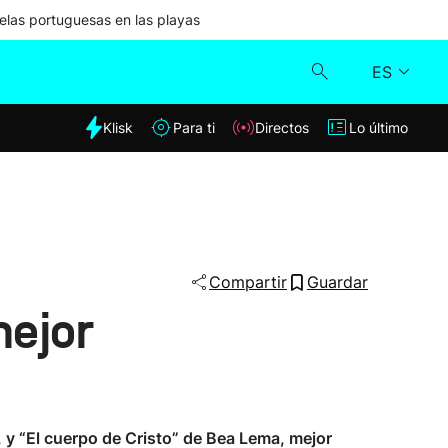
las portuguesas en las playas
ES
dia
Klisk
Para ti
Directos
Lo último
Klisk
Directos
Para ti
Compartir
Guardar
mejor
Lo último
, y “El cuerpo de Cristo” de Bea Lema, mejor