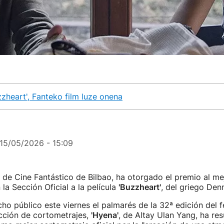
uzzheart', Fanteko film luze onena
15/05/2026 - 15:09
al de Cine Fantástico de Bilbao, ha otorgado el premio al me
la Sección Oficial a la película
'Buzzheart'
, del griego Denni
ho público este viernes el palmarés de la 32ª edición del fe
cción de cortometrajes,
'Hyena'
, de Altay Ulan Yang, ha re