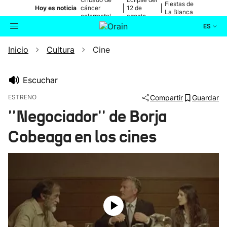
Fiestas de
|
|
Hoy es noticia
cáncer
12 de
La Blanca
colorrectal
agosto
ES
Inicio
Cultura
Cine
Actualidad
Buscador
Política
Escuchar
ESTRENO
Compartir
Guardar
Cultura
''Negociador'' de Borja
Cobeaga en los cines
Ikusmiran
Eguraldia