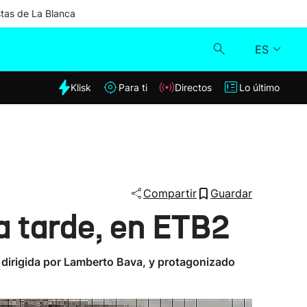
stas de La Blanca
ES
dia
Klisk
Para ti
Directos
Lo último
Klisk
Directos
Para ti
Compartir
Guardar
ta tarde, en ETB2
Lo último
stá dirigida por Lamberto Bava, y protagonizado