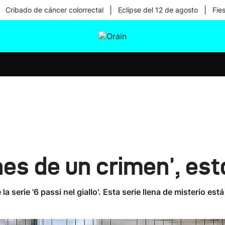
|
|
Cribado de cáncer colorrectal
Eclipse del 12 de agosto
Fie
tura
Ikusmiran
Egural
Salud
Tecnología
ones de un crimen', es
a serie '6 passi nel giallo'. Esta serie llena de misterio e