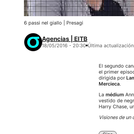
6 passi nel giallo | Presagi
Agencias | EITB
18/05/2016 - 20:30
Última actualización
El segundo cana
el primer episod
dirigida por
Lam
Mercieca
.
La
médium
Anna
vestido de negr
Harry Chase, un
Visiones de un 