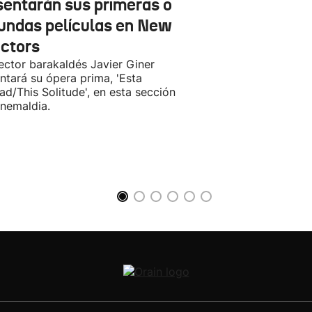
sentarán sus primeras o
undas películas en New
ectors
rector barakaldés Javier Giner
ntará su ópera prima, 'Esta
ad/This Solitude', en esta sección
inemaldia.