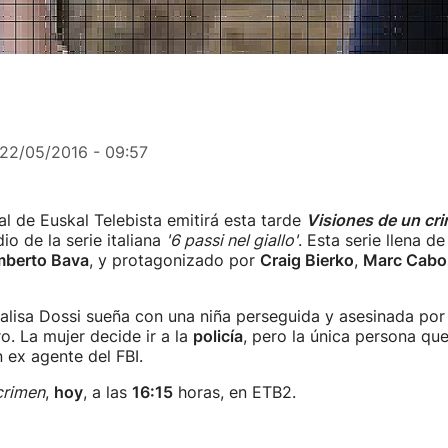
22/05/2016 - 09:57
l de Euskal Telebista emitirá esta tarde
Visiones de un cr
io de la serie italiana
'6 passi nel giallo'
. Esta serie llena de
berto Bava
, y protagonizado por
Craig Bierko
,
Marc Cabo
lisa Dossi sueña con una niña perseguida y asesinada po
o. La mujer decide ir a la
policía
, pero la única persona que
 ex agente del FBI.
crimen
,
hoy
, a las
16:15
horas, en ETB2.