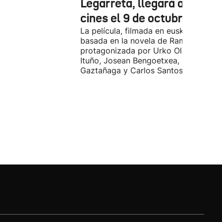
Legarreta, llegará a los
cines el 9 de octubre
La película, filmada en euskera, está
basada en la novela de Ramiro Pinilla
protagonizada por Urko Olazabal, Itz
Ituño, Josean Bengoetxea, Miren
Gaztañaga y Carlos Santos.