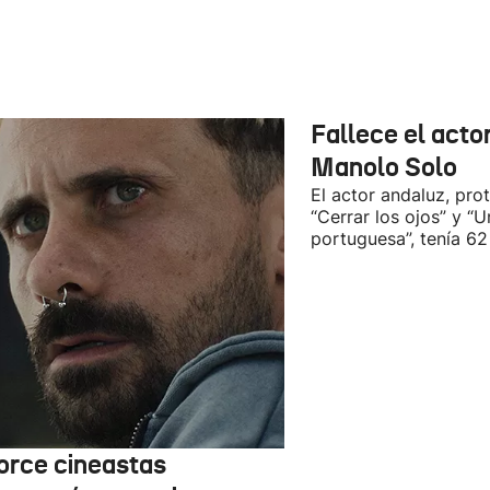
Fallece el acto
Manolo Solo
El actor andaluz, pro
“Cerrar los ojos” y “U
portuguesa”, tenía 62
orce cineastas