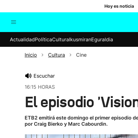
Hoy es noticia
Actualidad
Política
Cul
Actualidad
Política
Cultura
Ikusmiran
Eguraldia
Sociedad
Elecciones
Economía
Inicio
Cultura
Cine
Internacional
Escuchar
16:15 HORAS
El episodio 'Visi
ETB2 emitirá este domingo el primer episodio de l
por Craig Bierko y Marc Cabourdin.