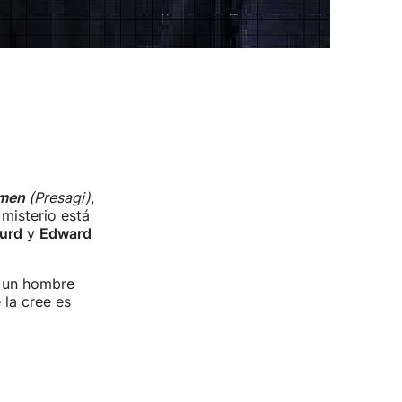
imen
(Presagi)
,
 misterio está
urd
y
Edward
r un hombre
 la cree es