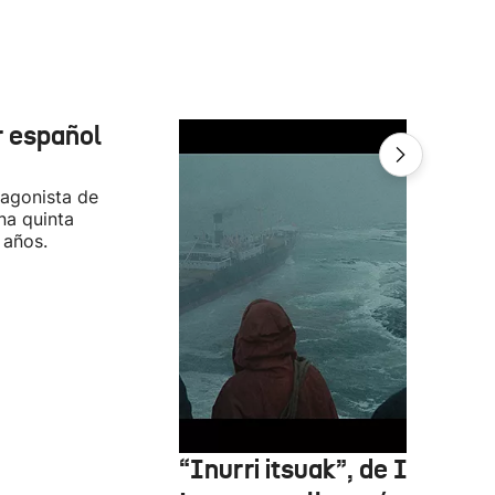
r español
tagonista de
na quinta
 años.
“Inurri itsuak”, de Igor