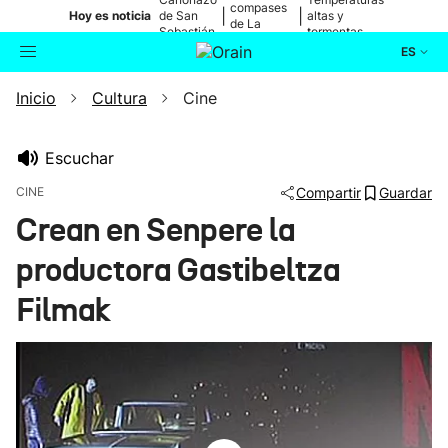
compases
|
|
Hoy es noticia
de San
altas y
de La
Sebastián
tormentas
Blanca
ES
Inicio
Cultura
Cine
Actualidad
Buscador
Política
Escuchar
CINE
Compartir
Guardar
Cultura
Crean en Senpere la
productora Gastibeltza
Ikusmiran
Filmak
Eguraldia