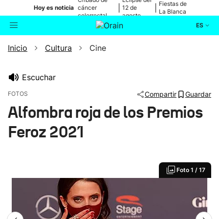
Fiestas de
|
|
Hoy es noticia
cáncer
12 de
La Blanca
colorrectal
agosto
ES
Inicio
Cultura
Cine
Actualidad
Buscador
Política
Escuchar
FOTOS
Compartir
Guardar
Cultura
Alfombra roja de los Premios
Feroz 2021
Ikusmiran
Eguraldia
Foto
1 / 17