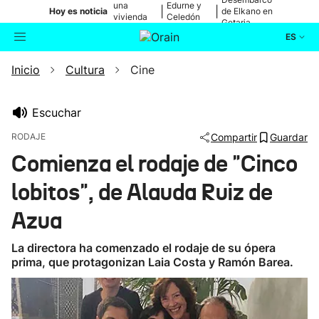
una
Edurne y
|
|
Hoy es noticia
de Elkano en
vivienda
Celedón
Getaria
de Bilbao
Txiki
ES
Inicio
Cultura
Cine
Actualidad
Buscador
Política
Escuchar
RODAJE
Compartir
Guardar
Cultura
Comienza el rodaje de "Cinco
lobitos", de Alauda Ruiz de
Ikusmiran
Azua
Eguraldia
La directora ha comenzado el rodaje de su ópera
prima, que protagonizan Laia Costa y Ramón Barea.