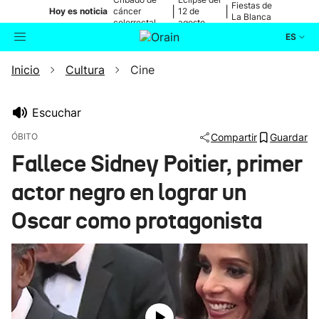
Fiestas de
|
|
Hoy es noticia
cáncer
12 de
La Blanca
colorrectal
agosto
ES
Inicio
Cultura
Cine
Actualidad
Buscador
Política
Escuchar
ÓBITO
Compartir
Guardar
Cultura
Fallece Sidney Poitier, primer
actor negro en lograr un
Ikusmiran
Oscar como protagonista
Eguraldia