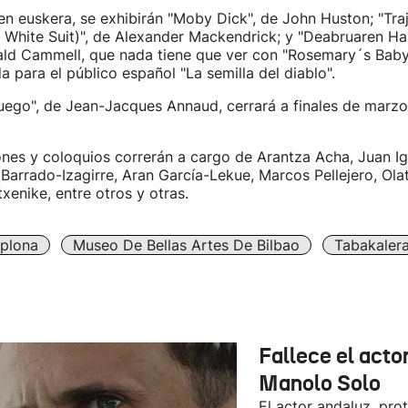
en euskera, se exhibirán "Moby Dick", de John Huston; "Tra
e White Suit)", de Alexander Mackendrick; y "Deabruaren H
ald Cammell, que nada tiene que ver con "Rosemary´s Bab
da para el público español "La semilla del diablo".
uego", de Jean-Jacques Annaud, cerrará a finales de marzo
nes y coloquios correrán a cargo de Arantza Acha, Juan I
a Barrado-Izagirre, Aran García-Lekue, Marcos Pellejero, Ola
xenike, entre otros y otras.
plona
Museo De Bellas Artes De Bilbao
Tabakaler
Fallece el acto
Manolo Solo
El actor andaluz, pro