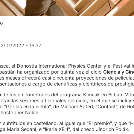
zo
12/01/2022 - 16:37
sca, el Donostia International Physics Center y el Festival 
astián ha organizado por quinta vez el ciclo
Ciencia y Cin
es meses ofrecerá casi cincuenta proyecciones de película
sentaciones a cargo de científicas y científicos de prestigio
 de los cortometrajes del programa Kimuak en Bilbao, Vito
tan las sesiones adicionales del ciclo, en el que se incluye
"Gorilas en la niebla", de Michael Apted; "Contact", de R
Christopher Nolan.
 subtítulos en castellano, al igual que "El premio", y que "H
ga Maria Sedahl, e "Ikarie XB 1", del checo Jindrich Polák.