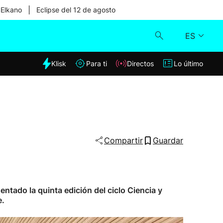
|
 Elkano
Eclipse del 12 de agosto
ES
dia
Klisk
Para ti
Directos
Lo último
Klisk
Directos
Para ti
Compartir
Guardar
Lo último
entado la quinta edición del ciclo Ciencia y
e.