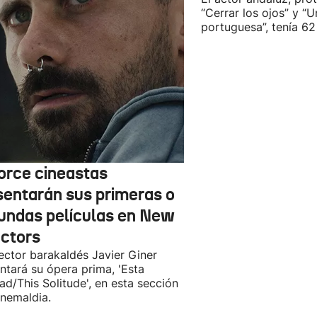
“Cerrar los ojos” y “U
portuguesa”, tenía 62
orce cineastas
sentarán sus primeras o
undas películas en New
ectors
rector barakaldés Javier Giner
ntará su ópera prima, 'Esta
ad/This Solitude', en esta sección
inemaldia.