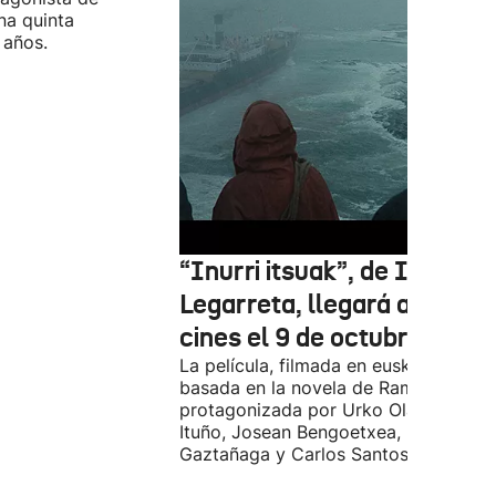
na quinta
 años.
“Inurri itsuak”, de Igor
Legarreta, llegará a los
cines el 9 de octubre
La película, filmada en euskera, está
basada en la novela de Ramiro Pinilla
protagonizada por Urko Olazabal, Itz
Ituño, Josean Bengoetxea, Miren
Gaztañaga y Carlos Santos.