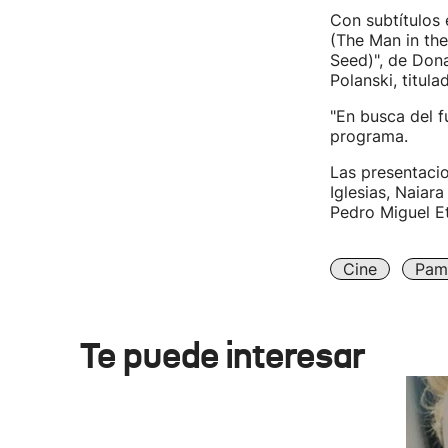
Con subtítulos 
(The Man in th
Seed)", de Don
Polanski, titula
"En busca del f
programa.
Las presentacio
Iglesias, Naiar
Pedro Miguel Et
Cine
Pam
Te puede interesar