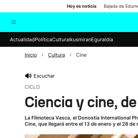
Hoy es noticia
Bajada de Edurne
Actualidad
Política
Cul
Actualidad
Política
Cultura
Ikusmiran
Eguraldia
Sociedad
Elecciones
Economía
Inicio
Cultura
Cine
Internacional
Escuchar
CICLO
Ciencia y cine, d
La Filmoteca Vasca, el Donostia International Ph
Cine, que llegará entre el 13 de enero y el 28 d