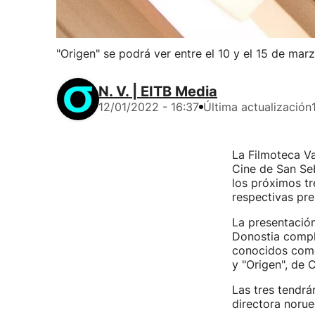
"Origen" se podrá ver entre el 10 y el 15 de mar
N. V. | EITB Media
12/01/2022 - 16:37
Última actualización
La Filmoteca Va
Cine de San Seb
los próximos tr
respectivas pre
La presentación
Donostia comple
conocidos como 
y "Origen", de 
Las tres tendrán
directora norue