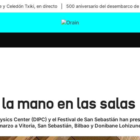
|
 y Celedón Txiki, en directo
500 aniversario del desembarco de
tura
Ikusmiran
Egural
Salud
Tecnología
e la mano en las salas
ysics Center (DIPC) y el Festival de San Sebastián han pres
e marzo a Vitoria, San Sebastián, Bilbao y Donibane Lohizun