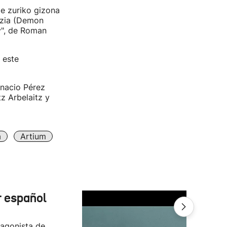
je zuriko gizona
azia (Demon
y", de Roman
 este
gnacio Pérez
tz Arbelaitz y
a
Artium
r español
tagonista de