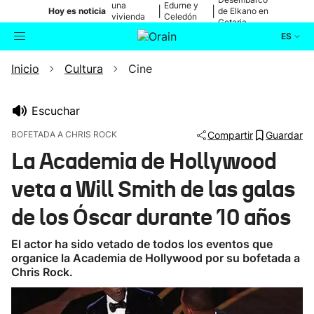
una
Edurne y
|
|
Hoy es noticia
de Elkano en
vivienda
Celedón
Getaria
de Bilbao
Txiki
ES
Inicio
Cultura
Cine
Actualidad
Buscador
Política
Escuchar
BOFETADA A CHRIS ROCK
Compartir
Guardar
Cultura
La Academia de Hollywood
veta a Will Smith de las galas
Ikusmiran
de los Óscar durante 10 años
Eguraldia
El actor ha sido vetado de todos los eventos que
organice la Academia de Hollywood por su bofetada a
Chris Rock.