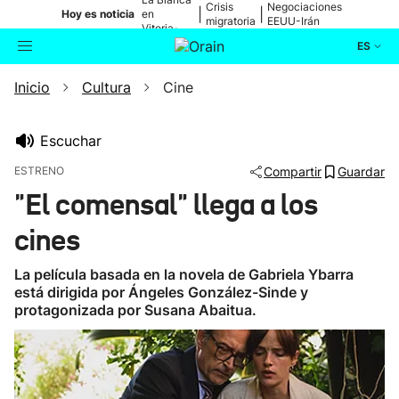
Crisis
Negociaciones
|
|
Hoy es noticia
en
migratoria
EEUU-Irán
Vitoria-
Gasteiz
ES
Inicio
Cultura
Cine
Actualidad
Buscador
Política
Escuchar
ESTRENO
Compartir
Guardar
Cultura
"El comensal" llega a los
cines
Ikusmiran
La película basada en la novela de Gabriela Ybarra
Eguraldia
está dirigida por Ángeles González-Sinde y
protagonizada por Susana Abaitua.