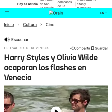
compases
|
|
Hoy es noticia
de San
altas y
de La
Sebastián
tormentas
Blanca
ES
Inicio
Cultura
Cine
Actualidad
Buscador
Política
Escuchar
FESTIVAL DE CINE DE VENECIA
Compartir
Guardar
Cultura
Harry Styles y Olivia Wilde
acaparan los flashes en
Ikusmiran
Venecia
Eguraldia