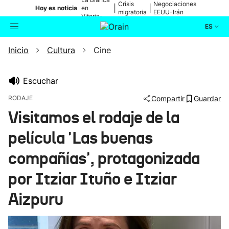
Crisis
Negociaciones
|
|
Hoy es noticia
en
migratoria
EEUU-Irán
Vitoria-
Gasteiz
ES
Inicio
Cultura
Cine
Actualidad
Buscador
Política
Escuchar
RODAJE
Compartir
Guardar
Cultura
Visitamos el rodaje de la
película 'Las buenas
Ikusmiran
compañías', protagonizada
Eguraldia
por Itziar Ituño e Itziar
Aizpuru