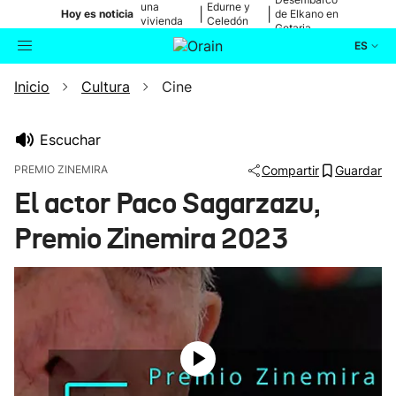
una
Edurne y
|
|
Hoy es noticia
de Elkano en
vivienda
Celedón
Getaria
de Bilbao
Txiki
ES
Inicio
Cultura
Cine
Actualidad
Buscador
Política
Escuchar
PREMIO ZINEMIRA
Compartir
Guardar
Cultura
El actor Paco Sagarzazu,
Premio Zinemira 2023
Ikusmiran
Eguraldia