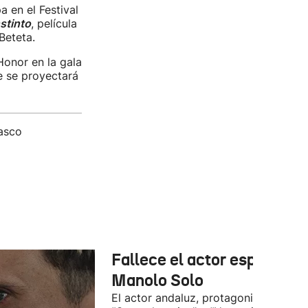
 en el Festival
nstinto
, película
 Beteta.
Honor en la gala
e se proyectará
vasco
Fallece el actor español
Manolo Solo
El actor andaluz, protagonista de