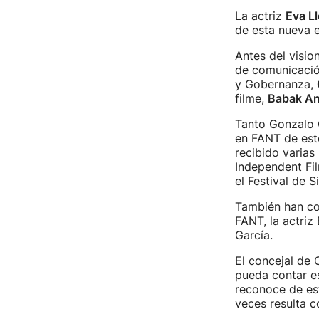
La actriz
Eva L
de esta nueva e
Antes del vision
de comunicación
y Gobernanza,
filme,
Babak An
Tanto Gonzalo 
en FANT de este
recibido varias
Independent Fi
el Festival de 
También han co
FANT, la actriz
García.
El concejal de 
pueda contar e
reconoce de est
veces resulta c