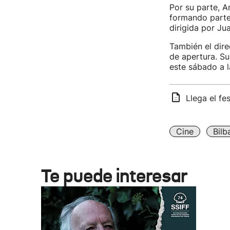
Por su parte, A
formando parte 
dirigida por Ju
También el dire
de apertura. S
este sábado a l
Llega el fe
Cine
Bilb
Te puede interesar