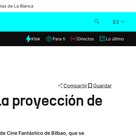
stas de La Blanca
ES
dia
Klisk
Para ti
Directos
Lo último
Klisk
Directos
Para ti
Compartir
Guardar
la proyección de
Lo último
 de Cine Fantástico de Bilbao, que se