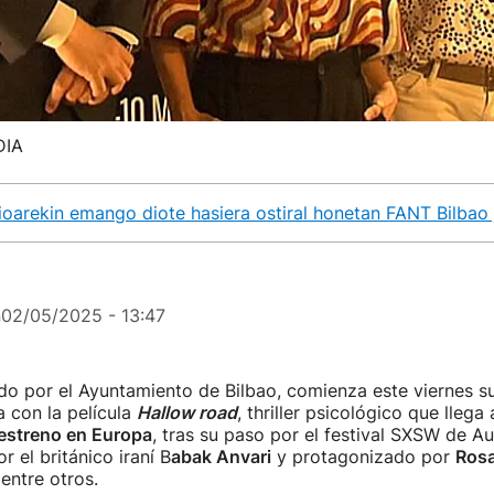
DIA
ioarekin emango diote hasiera ostiral honetan FANT Bilbao j
n
02/05/2025 - 13:47
do por el Ayuntamiento de Bilbao, comienza este viernes s
 con la película
Hallow road
, thriller psicológico que llega 
estreno en Europa
, tras su paso por el festival SXSW de Au
or el británico iraní B
abak Anvari
y protagonizado por
Rosa
 entre otros.