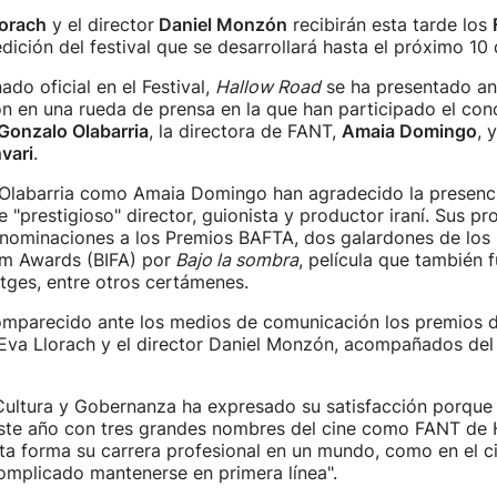
lorach
y el director
Daniel Monzón
recibirán esta tarde los
dición del festival que se desarrollará hasta el próximo 10
ado oficial en el Festival,
Hallow Road
se ha presentado an
 en una rueda de prensa en la que han participado el conc
Gonzalo Olabarria
, la directora de FANT,
Amaia Domingo
, 
vari
.
Olabarria como Amaia Domingo han agradecido la presencia 
 "prestigioso" director, guionista y productor iraní. Sus p
 nominaciones a los Premios BAFTA, dos galardones de los B
lm Awards (BIFA) por
Bajo la sombra
, película que también 
Sitges, entre otros certámenes.
mparecido ante los medios de comunicación los premios 
 Eva Llorach y el director Daniel Monzón, acompañados del
Cultura y Gobernanza ha expresado su satisfacción porque "
ste año con tres grandes nombres del cine como FANT de 
a forma su carrera profesional en un mundo, como en el ci
omplicado mantenerse en primera línea".