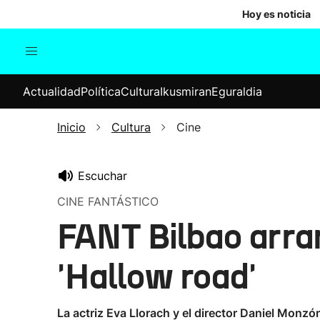
Hoy es noticia
Actualidad
Política
Cul
Actualidad
Política
Cultura
Ikusmiran
Eguraldia
Sociedad
Elecciones
Economía
Inicio
Cultura
Cine
Internacional
Escuchar
CINE FANTÁSTICO
FANT Bilbao arra
'Hallow road'
La actriz Eva Llorach y el director Daniel Monzó