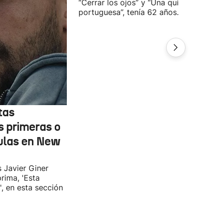
“Cerrar los ojos” y “Una quinta
portuguesa”, tenía 62 años.
tas
s primeras o
ulas en New
s Javier Giner
rima, 'Esta
', en esta sección