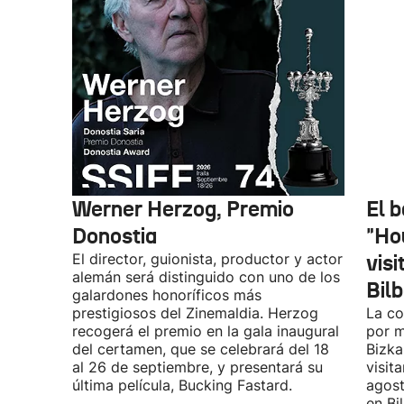
Werner Herzog, Premio
El 
Donostia
"Ho
El director, guionista, productor y actor
vis
alemán será distinguido con uno de los
Bil
galardones honoríficos más
prestigiosos del Zinemaldia. Herzog
La co
recogerá el premio en la gala inaugural
por m
del certamen, que se celebrará del 18
Bizka
al 26 de septiembre, y presentará su
visit
última película, Bucking Fastard.
agost
en Bi