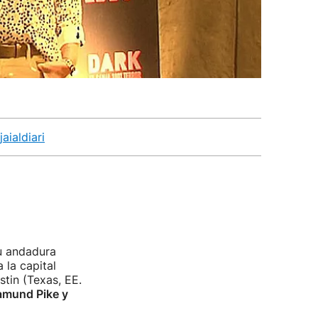
aialdiari
u andadura
a la capital
stin (Texas, EE.
mund Pike y