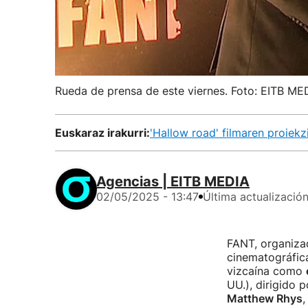
Rueda de prensa de este viernes. Foto: EITB ME
Euskaraz irakurri:
'Hallow road' filmaren proiekz
Agencias | EITB MEDIA
02/05/2025 - 13:47
Última actualizació
FANT, organiza
cinematográfica
vizcaína como
UU.), dirigido p
Matthew Rhys
,