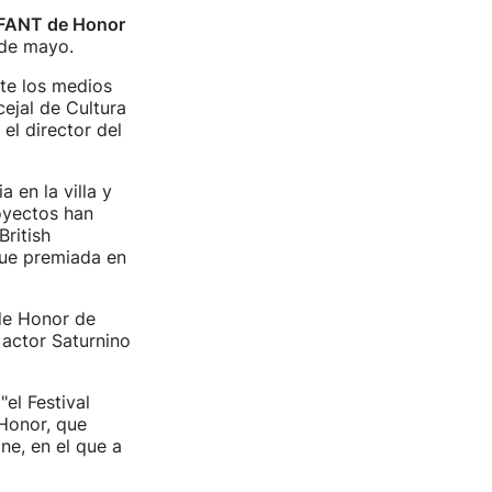
FANT de Honor
 de mayo.
te los medios
ejal de Cultura
y el director del
en la villa y
royectos han
ritish
fue premiada en
de Honor de
 actor Saturnino
el Festival
Honor, que
ne, en el que a