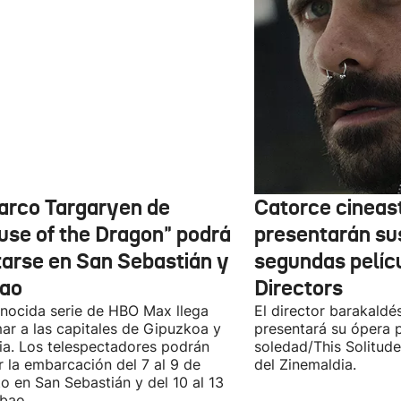
barco Targaryen de
Catorce cineas
use of the Dragon" podrá
presentarán su
itarse en San Sebastián y
segundas pelíc
bao
Directors
nocida serie de HBO Max llega
El director barakaldé
ar a las capitales de Gipuzkoa y
presentará su ópera p
ia. Los telespectadores podrán
soledad/This Solitude
ar la embarcación del 7 al 9 de
del Zinemaldia.
o en San Sebastián y del 10 al 13
lbao.