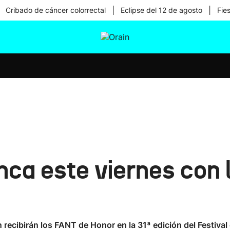
|
|
Cribado de cáncer colorrectal
Eclipse del 12 de agosto
Fie
tura
Ikusmiran
Egural
Salud
Tecnología
nca este viernes con 
n recibirán los FANT de Honor en la 31ª edición del Festival