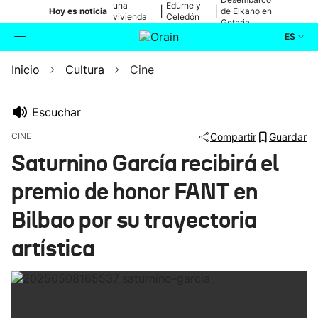
una
Edurne y
|
|
Hoy es noticia
de Elkano en
vivienda
Celedón
Getaria
de Bilbao
Txiki
ES
Inicio
Cultura
Cine
Actualidad
Buscador
Política
Escuchar
CINE
Compartir
Guardar
Cultura
Saturnino García recibirá el
premio de honor FANT en
Ikusmiran
Bilbao por su trayectoria
Eguraldia
artística