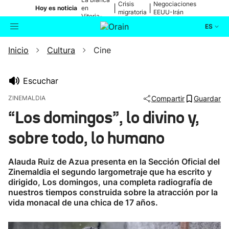
Crisis
Negociaciones
|
|
Hoy es noticia
en
migratoria
EEUU-Irán
Vitoria-
Gasteiz
ES
Inicio
Cultura
Cine
Actualidad
Buscador
Política
Escuchar
ZINEMALDIA
Compartir
Guardar
Cultura
“Los domingos”, lo divino y,
sobre todo, lo humano
Ikusmiran
Alauda Ruiz de Azua presenta en la Sección Oficial del
Eguraldia
Zinemaldia el segundo largometraje que ha escrito y
dirigido, Los domingos, una completa radiografía de
nuestros tiempos construida sobre la atracción por la
vida monacal de una chica de 17 años.