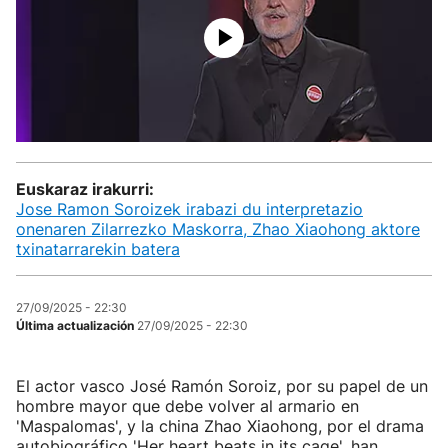
Euskaraz irakurri:
Jose Ramon Soroizek irabazi du interpretazio
onenaren Zilarrezko Maskorra, Zhao Xiaohong aktore
txinatarrarekin batera
27/09/2025 - 22:30
Última actualización
27/09/2025 - 22:30
El actor vasco José Ramón Soroiz, por su papel de un
hombre mayor que debe volver al armario en
'Maspalomas', y la china Zhao Xiaohong, por el drama
autobiográfico 'Her heart beats in its cage', han