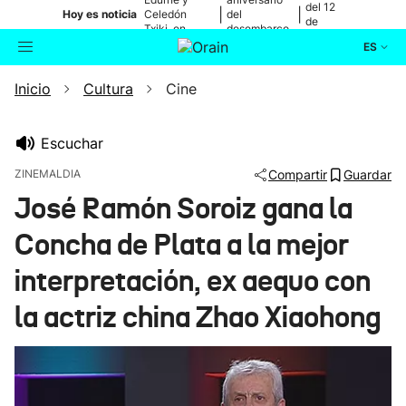
del 12
|
|
Hoy es noticia
Celedón
del
de
Txiki, en
desembarco
agosto
directo
de Elkano
ES
Inicio
Cultura
Cine
Actualidad
Buscador
Política
Escuchar
ZINEMALDIA
Compartir
Guardar
Cultura
José Ramón Soroiz gana la
Concha de Plata a la mejor
Ikusmiran
interpretación, ex aequo con
Eguraldia
la actriz china Zhao Xiaohong