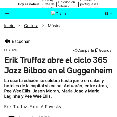
Celedón en
|
|
Hoy es noticia
Pirata de
portuguesas
Vitoria-
Donostia
en las playas
Gasteiz
ES
Inicio
Cultura
Música
Actualidad
Buscador
Política
Escuchar
FESTIVAL
Compartir
Guardar
Cultura
Erik Truffaz abre el ciclo 365
Jazz Bilbao en el Guggenheim
Ikusmiran
La cuarta edición se celebra hasta junio en salas y
Eguraldia
hoteles de la capital vizcaína. Actuarán, entre otros,
Pee Wee Ellis, Jason Moran, Maria Joao y Mario
Laginha y Pee Wee Ellis.
Erik Truffaz. Foto: A Pavesky