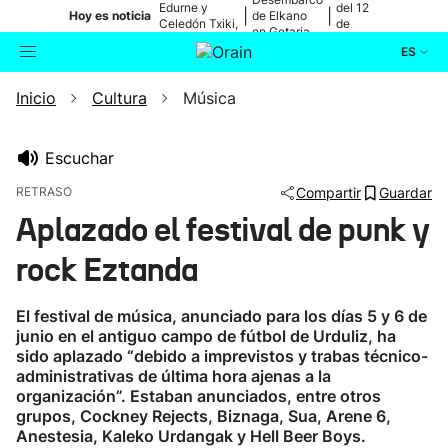
Edurne y
del 12
|
|
Hoy es noticia
de Elkano
Celedón Txiki,
de
en Getaria
en directo
agosto
ES
Inicio
Cultura
Música
Actualidad
Buscador
Política
Escuchar
RETRASO
Compartir
Guardar
Cultura
Aplazado el festival de punk y
rock Eztanda
Ikusmiran
El festival de música, anunciado para los días 5 y 6 de
Eguraldia
junio en el antiguo campo de fútbol de Urduliz, ha
sido aplazado “debido a imprevistos y trabas técnico-
administrativas de última hora ajenas a la
organización”. Estaban anunciados, entre otros
grupos, Cockney Rejects, Biznaga, Sua, Arene 6,
Anestesia, Kaleko Urdangak y Hell Beer Boys.